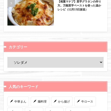
【相葉マナブ】里芋グラタンの作り
方。万能里芋ペーストを使った温か
レシピ（12月15日放送）
カテゴリー
人気のキーワード
中華まん
麺料理
から揚げ
牛ロース