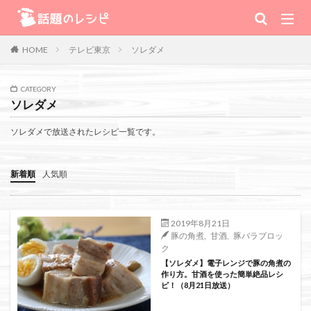
キーワード
テレビ東京
ソレダメ
HOME
肉
野菜
魚
スープ
スイーツ
CATEGORY
ソレダメ
TV番組
ソレダメで放送されたレシピ一覧です。
Warning
: Use of undefined constant 番組 - assumed '番組' (this will
新着順
人気順
throw an Error in a future version of PHP) in
/home/xs111inc/wadai.info/public_html/wp-content/themes/the-
2019年8月21日
豚の角煮
,
甘酒
,
豚バラブロッ
thor-child/searchform-refine.php
on line
41
ク
【ソレダメ】電子レンジで豚の角煮の
作り方。甘酒を使った簡単絶品レシ
ピ！（8月21日放送）