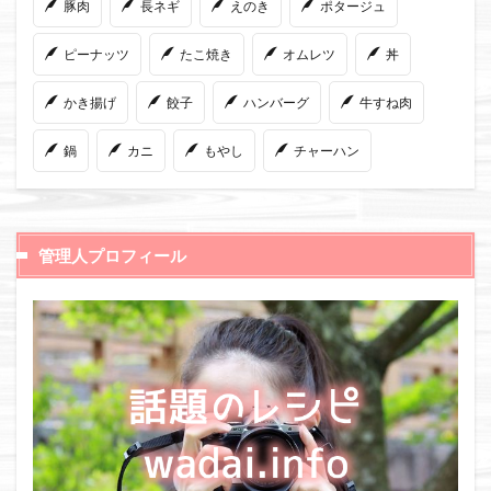
豚肉
長ネギ
えのき
ポタージュ
ピーナッツ
たこ焼き
オムレツ
丼
かき揚げ
餃子
ハンバーグ
牛すね肉
鍋
カニ
もやし
チャーハン
管理人プロフィール