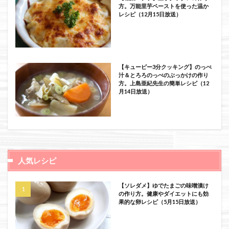
方。万能里芋ペーストを使った温か
レシピ（12月15日放送）
【キューピー3分クッキング】のっぺ
汁＆とろろのっぺのぶっかけの作り
方。上島亜紀先生の簡単レシピ（12
月14日放送）
人気レシピ
【ソレダメ】ゆでたまごの味噌漬け
の作り方。健康やダイエットにも効
果的な卵レシピ（5月15日放送）