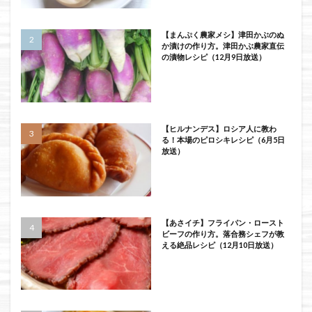
【まんぷく農家メシ】津田かぶのぬ
か漬けの作り方。津田かぶ農家直伝
の漬物レシピ（12月9日放送）
【ヒルナンデス】ロシア人に教わ
る！本場のピロシキレシピ（6月5日
放送）
【あさイチ】フライパン・ロースト
ビーフの作り方。落合務シェフが教
える絶品レシピ（12月10日放送）