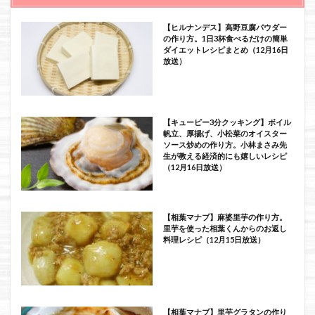
【ヒルナンデス】高野豆腐パウダー
の作り方。1日3杯食べるだけの簡単
ダイエットレシピまとめ（12月16日
放送）
【キューピー3分クッキング】ボイル
帆立、厚揚げ、小松菜のオイスター
ソース炒めの作り方。小林まさみ先
生が教える経済的にも嬉しいレシピ
（12月16日放送）
【相葉マナブ】麻婆里芋の作り方。
里芋を使った相葉くんからのお返し
料理レシピ（12月15日放送）
【相葉マナブ】里芋グラタンの作り