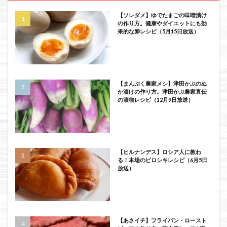
【ソレダメ】ゆでたまごの味噌漬け
の作り方。健康やダイエットにも効
果的な卵レシピ（5月15日放送）
【まんぷく農家メシ】津田かぶのぬ
か漬けの作り方。津田かぶ農家直伝
の漬物レシピ（12月9日放送）
【ヒルナンデス】ロシア人に教わ
る！本場のピロシキレシピ（6月5日
放送）
【あさイチ】フライパン・ロースト