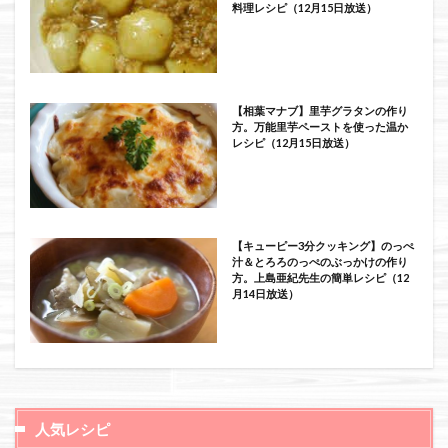
料理レシピ（12月15日放送）
【相葉マナブ】里芋グラタンの作り
方。万能里芋ペーストを使った温か
レシピ（12月15日放送）
【キューピー3分クッキング】のっぺ
汁＆とろろのっぺのぶっかけの作り
方。上島亜紀先生の簡単レシピ（12
月14日放送）
人気レシピ