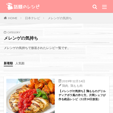
キーワード
日本テレビ
メレンゲの気持ち
HOME
肉
野菜
魚
スープ
スイーツ
CATEGORY
メレンゲの気持ち
TV番組
メレンゲの気持ちで放送されたレシピ一覧です。
Warning
: Use of undefined constant 番組 - assumed '番組' (this will
新着順
人気順
throw an Error in a future version of PHP) in
/home/xs111inc/wadai.info/public_html/wp-content/themes/the-
2019年12月14日
鶏肉
,
鶏もも肉
thor-child/searchform-refine.php
on line
41
【メレンゲの気持ち】鶏もものグリル
ディアボラ風の作り方。片岡シェフが
作る絶品レシピ（12月14日放送）