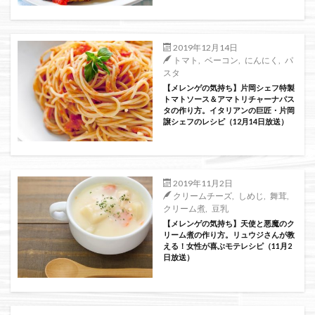
絞り込み検索
2019年12月14日
トマト
,
ベーコン
,
にんにく
,
パ
スタ
【メレンゲの気持ち】片岡シェフ特製
トマトソース＆アマトリチャーナパス
タの作り方。イタリアンの巨匠・片岡
譲シェフのレシピ（12月14日放送）
2019年11月2日
クリームチーズ
,
しめじ
,
舞茸
,
クリーム煮
,
豆乳
【メレンゲの気持ち】天使と悪魔のク
リーム煮の作り方。リュウジさんが教
える！女性が喜ぶモテレシピ（11月2
日放送）