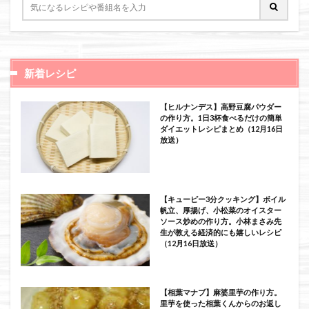
新着レシピ
【ヒルナンデス】高野豆腐パウダー
の作り方。1日3杯食べるだけの簡単
ダイエットレシピまとめ（12月16日
放送）
【キューピー3分クッキング】ボイル
帆立、厚揚げ、小松菜のオイスター
ソース炒めの作り方。小林まさみ先
生が教える経済的にも嬉しいレシピ
（12月16日放送）
【相葉マナブ】麻婆里芋の作り方。
里芋を使った相葉くんからのお返し