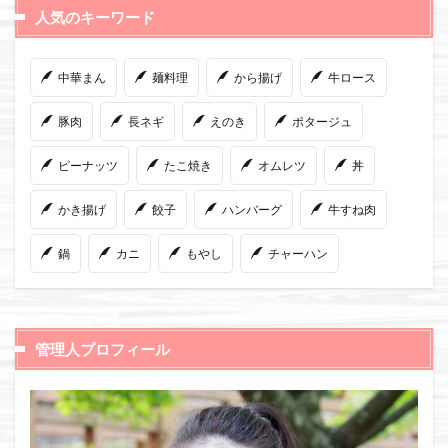
人気のキーワード
中華まん
麺料理
から揚げ
牛ロース
豚肉
長ネギ
えのき
ポタージュ
ピーナッツ
たこ焼き
オムレツ
丼
かき揚げ
餃子
ハンバーグ
牛すね肉
鍋
カニ
もやし
チャーハン
管理人プロフィール