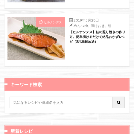
絞り込み検索
2019年5月28日
ヒルナンデス
めんつゆ
,
漬けおき
,
鮭
【ヒルナンデス】鮭の照り焼きの作り
方。簡単漬けるだけで絶品おかずレシ
ピ（5月28日放送）
キーワード検索
新着レシピ