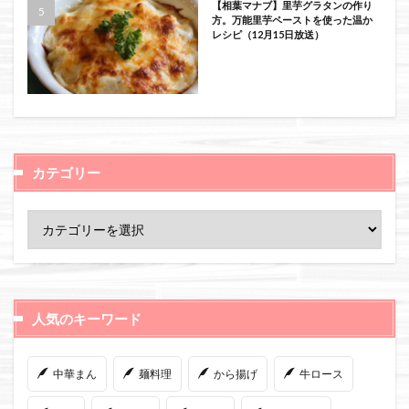
【相葉マナブ】里芋グラタンの作り
方。万能里芋ペーストを使った温か
レシピ（12月15日放送）
カテゴリー
人気のキーワード
中華まん
麺料理
から揚げ
牛ロース