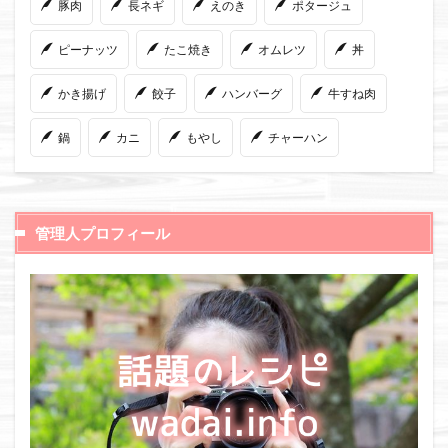
豚肉
長ネギ
えのき
ポタージュ
ピーナッツ
たこ焼き
オムレツ
丼
かき揚げ
餃子
ハンバーグ
牛すね肉
鍋
カニ
もやし
チャーハン
管理人プロフィール