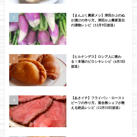
【まんぷく農家メシ】津田かぶのぬ
か漬けの作り方。津田かぶ農家直伝
の漬物レシピ（12月9日放送）
【ヒルナンデス】ロシア人に教わ
る！本場のピロシキレシピ（6月5日
放送）
【あさイチ】フライパン・ロースト
ビーフの作り方。落合務シェフが教
える絶品レシピ（12月10日放送）