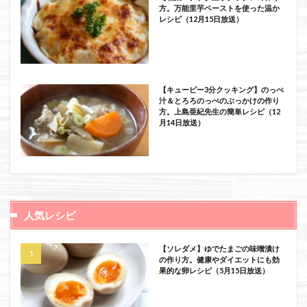
方。万能里芋ペーストを使った温か
レシピ（12月15日放送）
【キューピー3分クッキング】のっぺ
汁＆とろろのっぺのぶっかけの作り
方。上島亜紀先生の簡単レシピ（12
月14日放送）
人気レシピ
【ソレダメ】ゆでたまごの味噌漬け
の作り方。健康やダイエットにも効
果的な卵レシピ（5月15日放送）