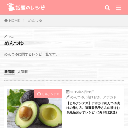
キーワード
めんつゆ
HOME
肉
野菜
魚
スープ
スイーツ
TAG
めんつゆ
TV番組
めんつゆに関するレシピ一覧です。
Warning
: Use of undefined constant 番組 - assumed '番組' (this will
新着順
人気順
throw an Error in a future version of PHP) in
/home/xs111inc/wadai.info/public_html/wp-content/themes/the-
2019年5月28日
ヒルナンデス
めんつゆ
,
漬けおき
,
アボカド
thor-child/searchform-refine.php
on line
41
【ヒルナンデス】アボカドめんつゆ漬
けの作り方。遠藤香代子さんの漬けお
き絶品おかずレシピ（5月28日放送）