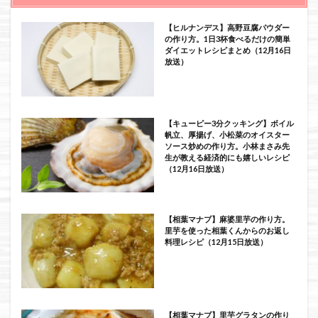
【ヒルナンデス】高野豆腐パウダー
の作り方。1日3杯食べるだけの簡単
ダイエットレシピまとめ（12月16日
放送）
【キューピー3分クッキング】ボイル
帆立、厚揚げ、小松菜のオイスター
ソース炒めの作り方。小林まさみ先
生が教える経済的にも嬉しいレシピ
（12月16日放送）
【相葉マナブ】麻婆里芋の作り方。
里芋を使った相葉くんからのお返し
料理レシピ（12月15日放送）
【相葉マナブ】里芋グラタンの作り