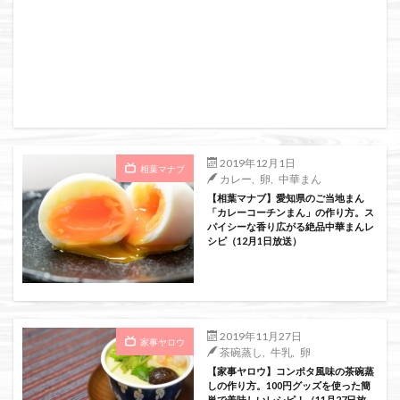
2019年12月1日
相葉マナブ
カレー
,
卵
,
中華まん
【相葉マナブ】愛知県のご当地まん
「カレーコーチンまん」の作り方。ス
パイシーな香り広がる絶品中華まんレ
シピ（12月1日放送）
2019年11月27日
家事ヤロウ
茶碗蒸し
,
牛乳
,
卵
【家事ヤロウ】コンポタ風味の茶碗蒸
しの作り方。100円グッズを使った簡
単で美味しいレシピ！（11月27日放