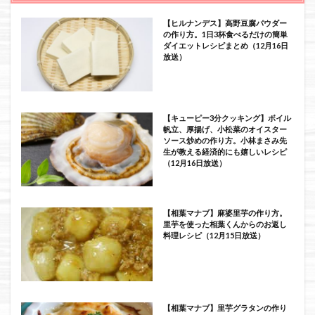
【ヒルナンデス】高野豆腐パウダー
の作り方。1日3杯食べるだけの簡単
ダイエットレシピまとめ（12月16日
放送）
【キューピー3分クッキング】ボイル
帆立、厚揚げ、小松菜のオイスター
ソース炒めの作り方。小林まさみ先
生が教える経済的にも嬉しいレシピ
（12月16日放送）
【相葉マナブ】麻婆里芋の作り方。
里芋を使った相葉くんからのお返し
料理レシピ（12月15日放送）
【相葉マナブ】里芋グラタンの作り