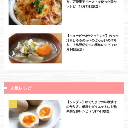
方。万能里芋ペーストを使った温か
レシピ（12月15日放送）
【キューピー3分クッキング】のっぺ
汁＆とろろのっぺのぶっかけの作り
方。上島亜紀先生の簡単レシピ（12
月14日放送）
人気レシピ
【ソレダメ】ゆでたまごの味噌漬け
の作り方。健康やダイエットにも効
果的な卵レシピ（5月15日放送）