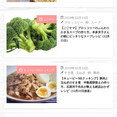
絞り込み検索
2019年12月11日
ごごナマ
ブロッコリー
,
卵
,
スープ
【ごごナマ】ブロッコリーのふんわり
かき玉スープの作り方。本多京子さん
の朝にピッタリなスープレシピ（12月
11日）
2019年12月11日
キューピー3分クッキング
すき煮
,
玉ねぎ
,
卵
,
豚肉
【キューピー3分クッキング】豚肉と
玉ねぎのすき煮 半熟煮卵添えの作り
方。石原洋子先生が教える絶品おかず
レシピ（12月11日放送）