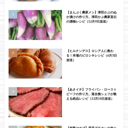
【まんぷく農家メシ】津田かぶのぬ
か漬けの作り方。津田かぶ農家直伝
の漬物レシピ（12月9日放送）
【ヒルナンデス】ロシア人に教わ
る！本場のピロシキレシピ（6月5日
放送）
【あさイチ】フライパン・ロースト
ビーフの作り方。落合務シェフが教
える絶品レシピ（12月10日放送）
【相葉マナブ】里芋グラタンの作り