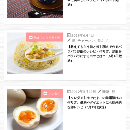
送）
2019年6月4日
教えてもらう前と後
卵
,
チャーハン
,
長ネギ
【教えてもらう前と後】弱火で作るパ
ラパラ炒飯のレシピ・作り方。炒飯を
パラパラにするコツとは？（6月4日放
送）
2019年5月15日
味噌
,
卵
ソレダメ
【ソレダメ】ゆでたまごの味噌漬けの
作り方。健康やダイエットにも効果的
な卵レシピ（5月15日放送）