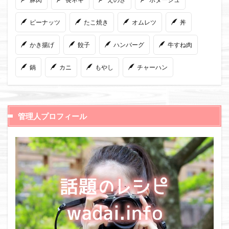
ピーナッツ
たこ焼き
オムレツ
丼
かき揚げ
餃子
ハンバーグ
牛すね肉
鍋
カニ
もやし
チャーハン
管理人プロフィール