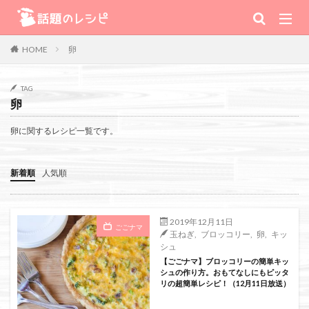
キーワード
卵
HOME
肉
野菜
魚
スープ
スイーツ
TAG
卵
TV番組
卵に関するレシピ一覧です。
Warning
: Use of undefined constant 番組 - assumed '番組' (this will
新着順
人気順
throw an Error in a future version of PHP) in
/home/xs111inc/wadai.info/public_html/wp-content/themes/the-
2019年12月11日
ごごナマ
玉ねぎ
,
ブロッコリー
,
卵
,
キッ
thor-child/searchform-refine.php
on line
41
シュ
【ごごナマ】ブロッコリーの簡単キッ
シュの作り方。おもてなしにもピッタ
リの超簡単レシピ！（12月11日放送）