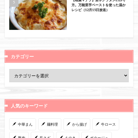
方。万能里芋ペーストを使った温か
レシピ（12月15日放送）
カテゴリー
人気のキーワード
中華まん
麺料理
から揚げ
牛ロース
豚肉
長ネギ
えのき
ポタージュ