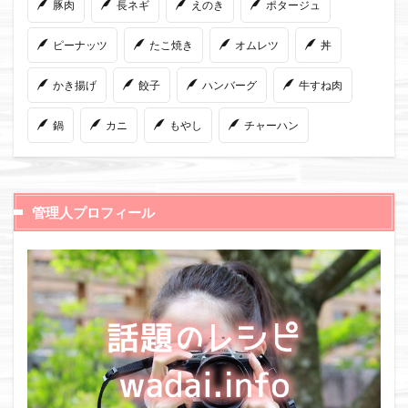
豚肉
長ネギ
えのき
ポタージュ
ピーナッツ
たこ焼き
オムレツ
丼
かき揚げ
餃子
ハンバーグ
牛すね肉
鍋
カニ
もやし
チャーハン
管理人プロフィール