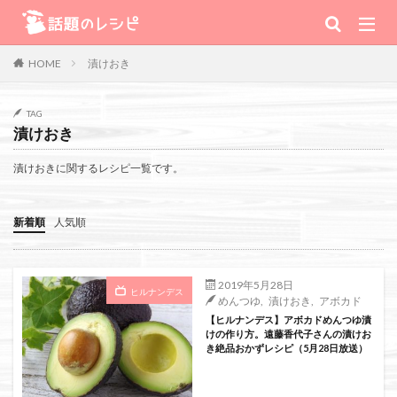
キーワード
漬けおき
HOME
肉
野菜
魚
スープ
スイーツ
TAG
漬けおき
TV番組
漬けおきに関するレシピ一覧です。
Warning
: Use of undefined constant 番組 - assumed '番組' (this will
新着順
人気順
throw an Error in a future version of PHP) in
/home/xs111inc/wadai.info/public_html/wp-content/themes/the-
2019年5月28日
ヒルナンデス
めんつゆ
,
漬けおき
,
アボカド
thor-child/searchform-refine.php
on line
41
【ヒルナンデス】アボカドめんつゆ漬
けの作り方。遠藤香代子さんの漬けお
き絶品おかずレシピ（5月28日放送）