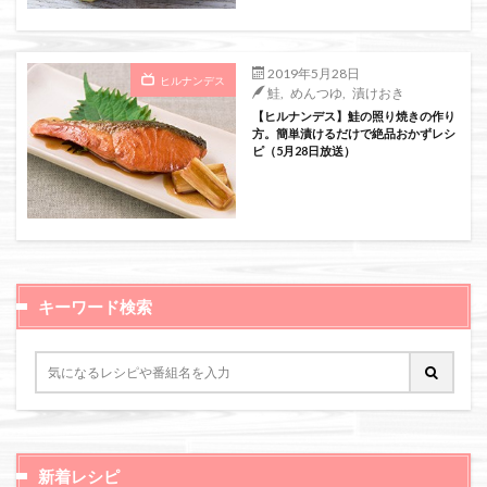
絞り込み検索
2019年5月28日
ヒルナンデス
鮭
,
めんつゆ
,
漬けおき
【ヒルナンデス】鮭の照り焼きの作り
方。簡単漬けるだけで絶品おかずレシ
ピ（5月28日放送）
キーワード検索
新着レシピ