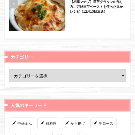
【相葉マナブ】里芋グラタンの作り
方。万能里芋ペーストを使った温か
レシピ（12月15日放送）
カテゴリー
人気のキーワード
中華まん
麺料理
から揚げ
牛ロース