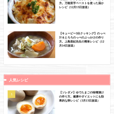
方。万能里芋ペーストを使った温か
レシピ（12月15日放送）
【キューピー3分クッキング】のっぺ
汁＆とろろのっぺのぶっかけの作り
方。上島亜紀先生の簡単レシピ（12
月14日放送）
人気レシピ
【ソレダメ】ゆでたまごの味噌漬け
の作り方。健康やダイエットにも効
果的な卵レシピ（5月15日放送）