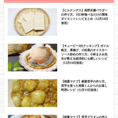
【ヒルナンデス】高野豆腐パウダー
の作り方。1日3杯食べるだけの簡単
ダイエットレシピまとめ（12月16日
放送）
【キューピー3分クッキング】ボイル
帆立、厚揚げ、小松菜のオイスター
ソース炒めの作り方。小林まさみ先
生が教える経済的にも嬉しいレシピ
（12月16日放送）
【相葉マナブ】麻婆里芋の作り方。
里芋を使った相葉くんからのお返し
料理レシピ（12月15日放送）
【相葉マナブ】里芋グラタンの作り