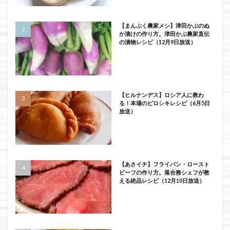
【まんぷく農家メシ】津田かぶのぬ
か漬けの作り方。津田かぶ農家直伝
の漬物レシピ（12月9日放送）
【ヒルナンデス】ロシア人に教わ
る！本場のピロシキレシピ（6月5日
放送）
【あさイチ】フライパン・ロースト
ビーフの作り方。落合務シェフが教
える絶品レシピ（12月10日放送）