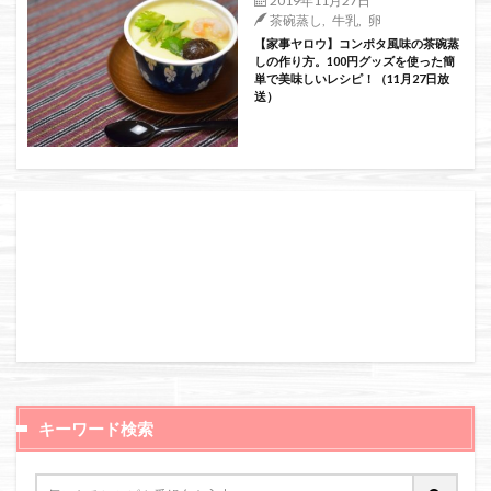
茶碗蒸し
,
牛乳
,
卵
【家事ヤロウ】コンポタ風味の茶碗蒸
しの作り方。100円グッズを使った簡
単で美味しいレシピ！（11月27日放
送）
キーワード検索