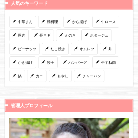
人気のキーワード
中華まん
麺料理
から揚げ
牛ロース
豚肉
長ネギ
えのき
ポタージュ
ピーナッツ
たこ焼き
オムレツ
丼
かき揚げ
餃子
ハンバーグ
牛すね肉
鍋
カニ
もやし
チャーハン
管理人プロフィール