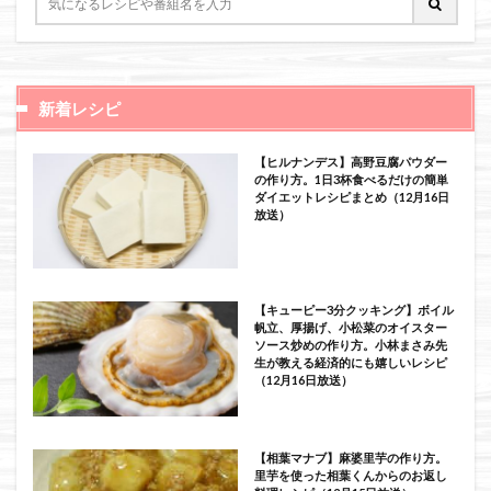
新着レシピ
【ヒルナンデス】高野豆腐パウダー
の作り方。1日3杯食べるだけの簡単
ダイエットレシピまとめ（12月16日
放送）
【キューピー3分クッキング】ボイル
帆立、厚揚げ、小松菜のオイスター
ソース炒めの作り方。小林まさみ先
生が教える経済的にも嬉しいレシピ
（12月16日放送）
【相葉マナブ】麻婆里芋の作り方。
里芋を使った相葉くんからのお返し