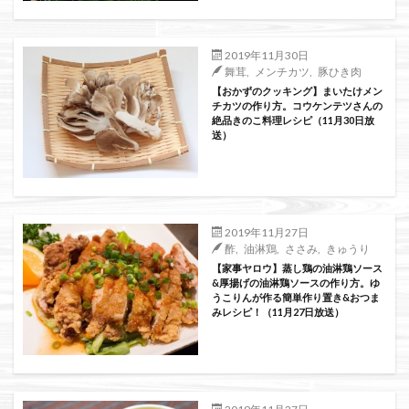
2019年11月30日
舞茸
,
メンチカツ
,
豚ひき肉
【おかずのクッキング】まいたけメン
チカツの作り方。コウケンテツさんの
絶品きのこ料理レシピ（11月30日放
送）
2019年11月27日
酢
,
油淋鶏
,
ささみ
,
きゅうり
【家事ヤロウ】蒸し鶏の油淋鶏ソース
&厚揚げの油淋鶏ソースの作り方。ゆ
うこりんが作る簡単作り置き&おつま
みレシピ！（11月27日放送）
2019年11月27日