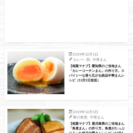
2019年12月1日
カレー
,
卵
,
中華まん
【相葉マナブ】愛知県のご当地まん
「カレーコーチンまん」の作り方。ス
パイシーな香り広がる絶品中華まんレ
シピ（12月1日放送）
2019年12月1日
豚の角煮
,
中華まん
【相葉マナブ】鹿児島県のご当地まん
「角煮まん」の作り方。角煮がたっぷ
り入った絶品中華まんレシピ（12月1