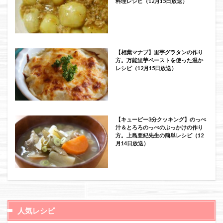
料理レシピ（12月15日放送）
【相葉マナブ】里芋グラタンの作り
方。万能里芋ペーストを使った温か
レシピ（12月15日放送）
【キューピー3分クッキング】のっぺ
汁＆とろろのっぺのぶっかけの作り
方。上島亜紀先生の簡単レシピ（12
月14日放送）
人気レシピ