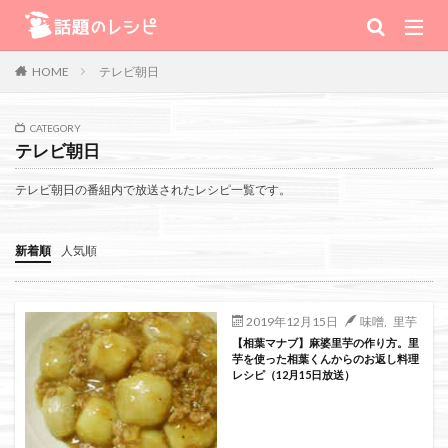
キーワード
テレビ朝日
HOME
肉
野菜
魚
スープ
スイーツ
CATEGORY
テレビ朝日
TV番組
テレビ朝日の番組内で放送されたレシピ一覧です。
Warning
: Use of undefined constant 番組 - assumed '番組' (this will
新着順
人気順
throw an Error in a future version of PHP) in
/home/xs111inc/wadai.info/public_html/wp-content/themes/the-
2019年12月15日
味噌
,
里芋
【相葉マナブ】麻婆里芋の作り方。里
thor-child/searchform-refine.php
on line
41
芋を使った相葉くんからのお返し料理
レシピ（12月15日放送）