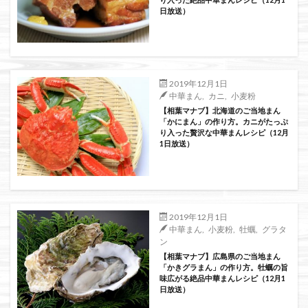
日放送）
2019年12月1日
中華まん
,
カニ
,
小麦粉
【相葉マナブ】北海道のご当地まん
「かにまん」の作り方。カニがたっぷ
り入った贅沢な中華まんレシピ（12月
1日放送）
2019年12月1日
中華まん
,
小麦粉
,
牡蠣
,
グラタ
ン
【相葉マナブ】広島県のご当地まん
「かきグラまん」の作り方。牡蠣の旨
味広がる絶品中華まんレシピ（12月1
日放送）