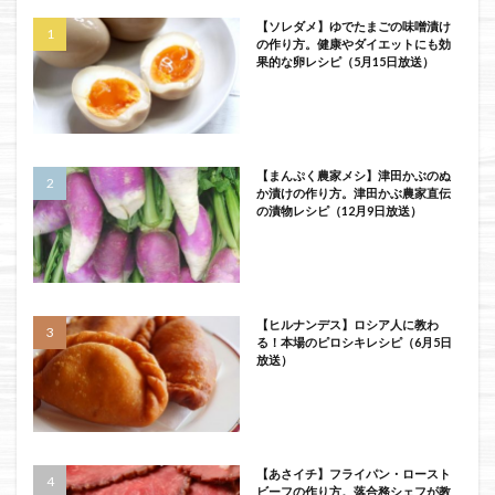
【ソレダメ】ゆでたまごの味噌漬け
の作り方。健康やダイエットにも効
果的な卵レシピ（5月15日放送）
【まんぷく農家メシ】津田かぶのぬ
か漬けの作り方。津田かぶ農家直伝
の漬物レシピ（12月9日放送）
【ヒルナンデス】ロシア人に教わ
る！本場のピロシキレシピ（6月5日
放送）
【あさイチ】フライパン・ロースト
ビーフの作り方。落合務シェフが教