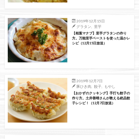
絞り込み検索
2019年12月15日
グラタン
,
里芋
【相葉マナブ】里芋グラタンの作り
方。万能里芋ペーストを使った温かレ
シピ（12月15日放送）
2019年12月7日
豚ひき肉
,
餃子
,
もやし
【おかずのクッキング】手打ち餃子の
作り方。土井善晴さんが教える絶品餃
子レシピ！（12月7日放送）