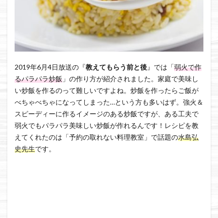
2019年6月4日放送の『
教えてもらう前と後
』では「
弱火で作
るパラパラ炒飯
」の作り方が紹介されました。家庭で美味し
い炒飯を作るのって難しいですよね。炒飯を作ったらご飯が
べちゃべちゃになってしまった…という方も多いはず。強火＆
スピーディーに作るイメージのある炒飯ですが、ある工夫で
弱火でもパラパラ美味しい炒飯が作れるんです！レシピを教
えてくれたのは「予約の取れない料理教室」で話題の
水島弘
史先生
です。