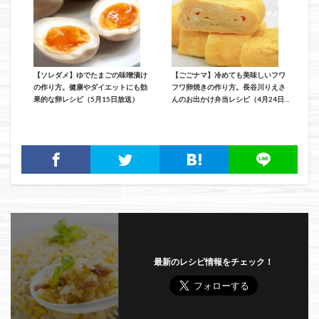
【ソレダメ】ゆでたまごの味噌漬け
【ごごナマ】冷めても美味しいフワ
の作り方。健康やダイエットにも効
フワ卵焼きの作り方。長谷川りえさ
果的な卵レシピ（5月15日放送）
んのお出かけ弁当レシピ（4月24日
放送）
最新のレシピ情報をチェック！