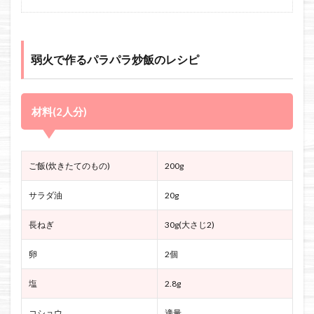
弱火で作るパラパラ炒飯のレシピ
材料(2人分)
ご飯(炊きたてのもの)
200g
サラダ油
20g
長ねぎ
30g(大さじ2)
卵
2個
塩
2.8g
コショウ
適量