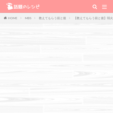
キーワード
MBS
教えてもらう前と後
【教えてもらう前と後】弱火
HOME
肉
野菜
魚
スープ
スイーツ
TV番組
Warning
: Use of undefined constant 番組 - assumed '番組' (this will
throw an Error in a future version of PHP) in
/home/xs111inc/wadai.info/public_html/wp-content/themes/the-
thor-child/searchform-refine.php
on line
41