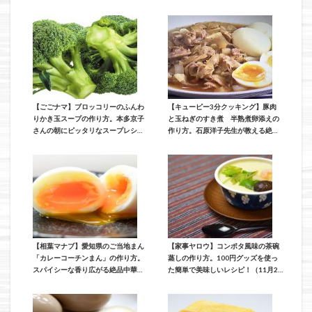
える素材の味が引き立つレシピ（12
放送）
月13日放送）
【ごごナマ】ブロッコリーのふんわ
【キューピー3分クッキング】豚肉
りかき玉スープの作り方。本多京子
と玉ねぎのすき煮 半熟煮卵添えの
さんの朝にピッタリなスープレシピ
作り方。石原洋子先生が教える絶品
（12月11日）
おかずレシピ（12月11日放送）
【相葉マナブ】愛知県のご当地まん
【家事ヤロウ】コンポタ風味の茶碗
「カレーコーチンまん」の作り方。
蒸しの作り方。100円グッズを使っ
スパイシーな香り広がる絶品中華ま
た簡単で美味しいレシピ！（11月27
んレシピ（12月1日放送）
日放送）