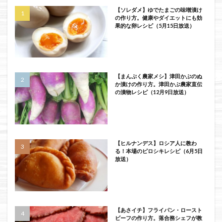
【ソレダメ】ゆでたまごの味噌漬け
の作り方。健康やダイエットにも効
果的な卵レシピ（5月15日放送）
【まんぷく農家メシ】津田かぶのぬ
か漬けの作り方。津田かぶ農家直伝
の漬物レシピ（12月9日放送）
【ヒルナンデス】ロシア人に教わ
る！本場のピロシキレシピ（6月5日
放送）
【あさイチ】フライパン・ロースト
ビーフの作り方。落合務シェフが教