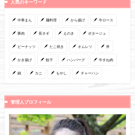
人気のキーワード
中華まん
麺料理
から揚げ
牛ロース
豚肉
長ネギ
えのき
ポタージュ
ピーナッツ
たこ焼き
オムレツ
丼
かき揚げ
餃子
ハンバーグ
牛すね肉
鍋
カニ
もやし
チャーハン
管理人プロフィール