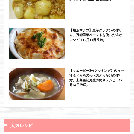
【相葉マナブ】里芋グラタンの作り
方。万能里芋ペーストを使った温か
レシピ（12月15日放送）
【キューピー3分クッキング】のっぺ
汁＆とろろのっぺのぶっかけの作り
方。上島亜紀先生の簡単レシピ（12
月14日放送）
人気レシピ