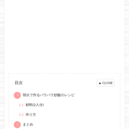
目次
1
弱火で作るパラパラ炒飯のレシピ
1.1
材料(2人分)
1.2
作り方
2
まとめ