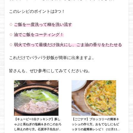
このレシピのポイントは3つ！
ご飯を一度洗って糊を洗い流す
油でご飯をコーティング！
弱火で作って最後だけ強火にし、ごま油の香りをたたせる
これだけでパラパラ炒飯が簡単に出来ますよ。
皆さんも、ぜひ参考にしてみてくださいね。
【キューピー3分クッキング】豚し
【ごごナマ】ブロッコリーの簡単キ
ゃぶと長ねぎの塩鍋＆きのこのおろ
ッシュの作り方。おもてなしにもピ
し和えの作り方。石原洋子先生が教
ッタリの超簡単レシピ！（12月11日