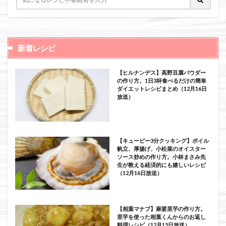
新着レシピ
【ヒルナンデス】高野豆腐パウダー
の作り方。1日3杯食べるだけの簡単
ダイエットレシピまとめ（12月16日
放送）
【キューピー3分クッキング】ボイル
帆立、厚揚げ、小松菜のオイスター
ソース炒めの作り方。小林まさみ先
生が教える経済的にも嬉しいレシピ
（12月16日放送）
【相葉マナブ】麻婆里芋の作り方。
里芋を使った相葉くんからのお返し
料理レシピ（12月15日放送）