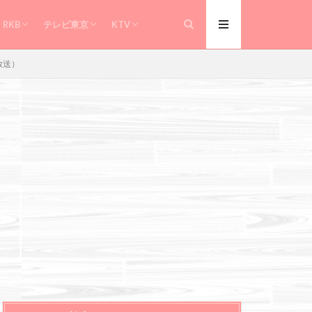
のおしゃべりクッキング
たべごころ
今日感テレビ
ソレダメ
主治医が見つかる診療所
男子ごはん
モモコのOH！ソレ！み～よ！
RKB
テレビ東京
KTV
のおしゃべりクッキング
たべごころ
今日感テレビ
ソレダメ
主治医が見つかる診療所
男子ごはん
モモコのOH！ソレ！み～よ！
放送）
 in
line
41