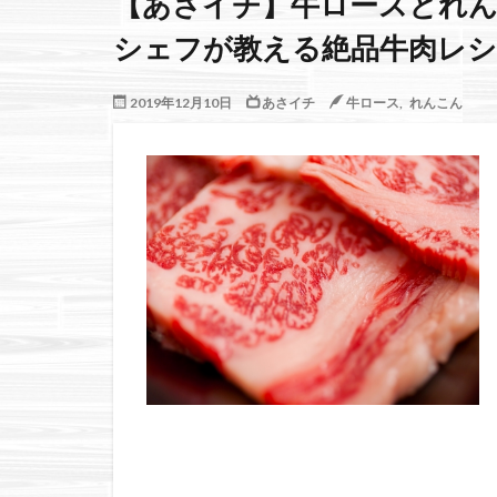
【あさイチ】牛ロースとれん
シェフが教える絶品牛肉レシピ
2019年12月10日
あさイチ
牛ロース
,
れんこん