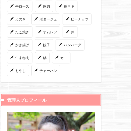
牛ロース
豚肉
長ネギ
えのき
ポタージュ
ピーナッツ
たこ焼き
オムレツ
丼
かき揚げ
餃子
ハンバーグ
牛すね肉
鍋
カニ
もやし
チャーハン
管理人プロフィール