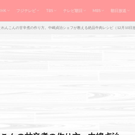
クッキング
ち
授業
あさイチ
ごごナマ
まんぷく農家メシ
ノンストップ
モニタリング
おかずのクッキング
相葉マナブ
家事ヤロウ
教えてもらう前と後
上沼恵美子
NHK
フジテレビ
TBS
テレビ朝日
MBS
朝日放送
スープ
スイーツ
クッキング
ち
授業
あさイチ
ごごナマ
まんぷく農家メシ
ノンストップ
モニタリング
おかずのクッキング
相葉マナブ
家事ヤロウ
教えてもらう前と後
上沼恵美子
れんこんの甘辛煮の作り方。中嶋貞治シェフが教える絶品牛肉レシピ（12月10日
ined constant 番組 - assumed '番組' (this will throw an Error in a future version of PHP)
.info/public_html/wp-content/themes/the-thor-child/searchform-refine.php
on 
絞り込み検索