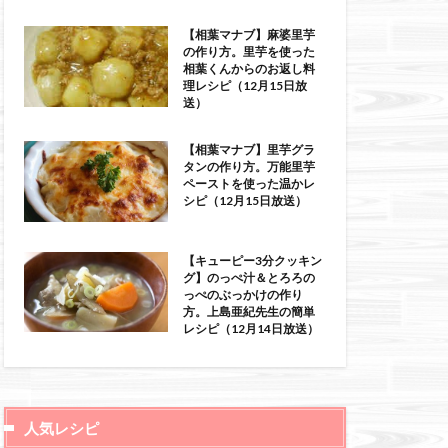
【相葉マナブ】麻婆里芋
の作り方。里芋を使った
相葉くんからのお返し料
理レシピ（12月15日放
送）
【相葉マナブ】里芋グラ
タンの作り方。万能里芋
ペーストを使った温かレ
シピ（12月15日放送）
【キューピー3分クッキン
グ】のっぺ汁＆とろろの
っぺのぶっかけの作り
方。上島亜紀先生の簡単
レシピ（12月14日放送）
人気レシピ