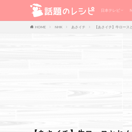
キューピー3分
ヒルナンデス
メレンゲの気持
有吉ゼミ
世界一受けたい
超問クイズ
日本テレビ
肉
野菜
魚
キューピー3分
ヒルナンデス
メレンゲの気持
有吉ゼミ
世界一受けたい
超問クイズ
NHK
あさイチ
【あさイチ】牛ロースと
HOME
TV番組
Warning
: Use of undef
/home/xs111inc/wadai