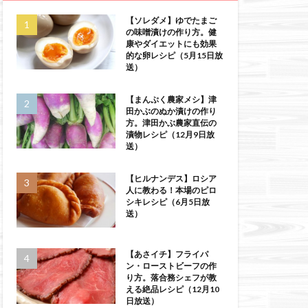
【ソレダメ】ゆでたまご
の味噌漬けの作り方。健
康やダイエットにも効果
的な卵レシピ（5月15日放
送）
【まんぷく農家メシ】津
田かぶのぬか漬けの作り
方。津田かぶ農家直伝の
漬物レシピ（12月9日放
送）
【ヒルナンデス】ロシア
人に教わる！本場のピロ
シキレシピ（6月5日放
送）
【あさイチ】フライパ
ン・ローストビーフの作
り方。落合務シェフが教
える絶品レシピ（12月10
日放送）