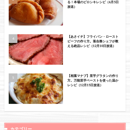
る！本場のピロシキレシピ（6月5日
放送）
【あさイチ】フライパン・ロースト
ビーフの作り方。落合務シェフが教
える絶品レシピ（12月10日放送）
【相葉マナブ】里芋グラタンの作り
方。万能里芋ペーストを使った温か
レシピ（12月15日放送）
カテゴリー