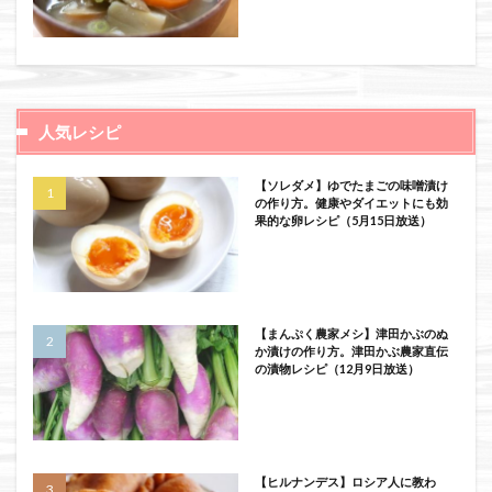
人気レシピ
【ソレダメ】ゆでたまごの味噌漬け
の作り方。健康やダイエットにも効
果的な卵レシピ（5月15日放送）
【まんぷく農家メシ】津田かぶのぬ
か漬けの作り方。津田かぶ農家直伝
の漬物レシピ（12月9日放送）
【ヒルナンデス】ロシア人に教わ