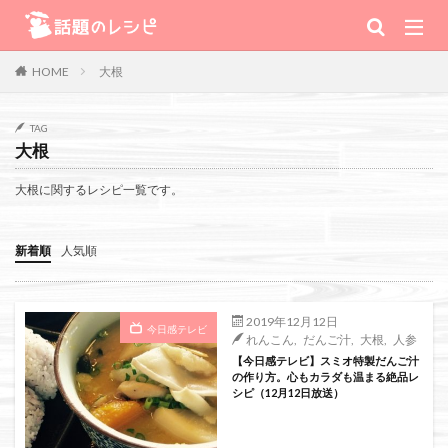
キーワード
大根
HOME
肉
野菜
魚
スープ
スイーツ
TAG
大根
TV番組
大根に関するレシピ一覧です。
Warning
: Use of undefined constant 番組 - assumed '番組' (this will
新着順
人気順
throw an Error in a future version of PHP) in
/home/xs111inc/wadai.info/public_html/wp-content/themes/the-
2019年12月12日
今日感テレビ
れんこん
,
だんご汁
,
大根
,
人参
thor-child/searchform-refine.php
on line
41
【今日感テレビ】スミオ特製だんご汁
の作り方。心もカラダも温まる絶品レ
シピ（12月12日放送）