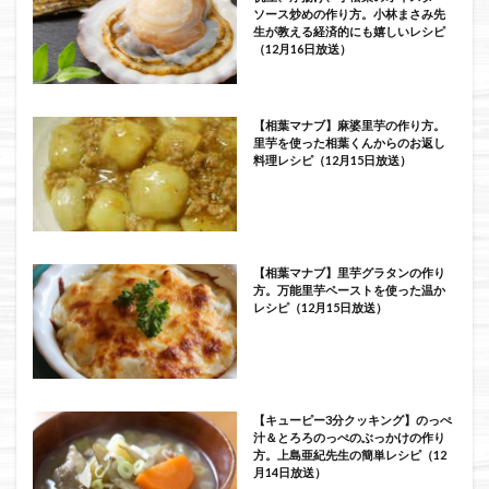
ソース炒めの作り方。小林まさみ先
生が教える経済的にも嬉しいレシピ
（12月16日放送）
【相葉マナブ】麻婆里芋の作り方。
里芋を使った相葉くんからのお返し
料理レシピ（12月15日放送）
【相葉マナブ】里芋グラタンの作り
方。万能里芋ペーストを使った温か
レシピ（12月15日放送）
【キューピー3分クッキング】のっぺ
汁＆とろろのっぺのぶっかけの作り
方。上島亜紀先生の簡単レシピ（12
月14日放送）