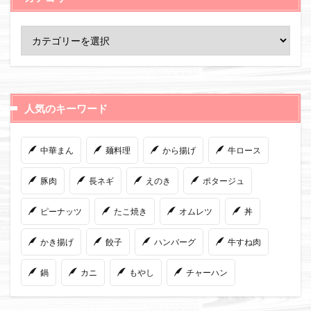
人気のキーワード
中華まん
麺料理
から揚げ
牛ロース
豚肉
長ネギ
えのき
ポタージュ
ピーナッツ
たこ焼き
オムレツ
丼
かき揚げ
餃子
ハンバーグ
牛すね肉
鍋
カニ
もやし
チャーハン