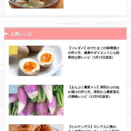
人気レシピ
【ソレダメ】ゆでたまごの味噌漬け
の作り方。健康やダイエットにも効
果的な卵レシピ（5月15日放送）
【まんぷく農家メシ】津田かぶのぬ
か漬けの作り方。津田かぶ農家直伝
の漬物レシピ（12月9日放送）
【ヒルナンデス】ロシア人に教わ