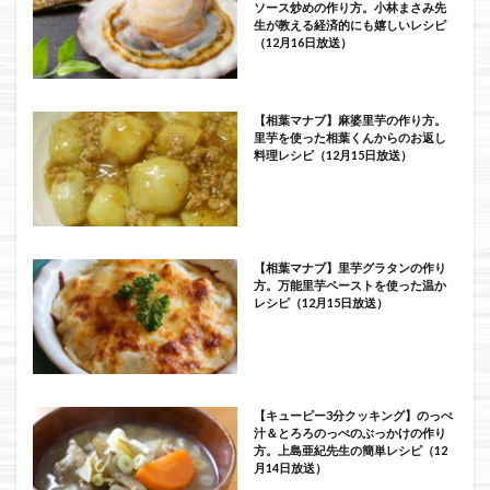
ソース炒めの作り方。小林まさみ先
生が教える経済的にも嬉しいレシピ
（12月16日放送）
【相葉マナブ】麻婆里芋の作り方。
里芋を使った相葉くんからのお返し
料理レシピ（12月15日放送）
【相葉マナブ】里芋グラタンの作り
方。万能里芋ペーストを使った温か
レシピ（12月15日放送）
【キューピー3分クッキング】のっぺ
汁＆とろろのっぺのぶっかけの作り
方。上島亜紀先生の簡単レシピ（12
月14日放送）