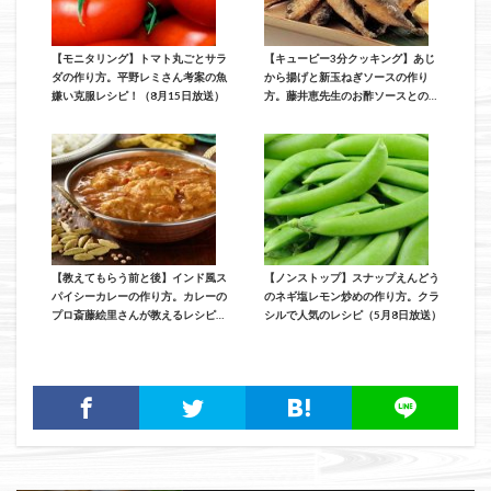
【モニタリング】トマト丸ごとサラ
【キューピー3分クッキング】あじ
ダの作り方。平野レミさん考案の魚
から揚げと新玉ねぎソースの作り
嫌い克服レシピ！（8月15日放送）
方。藤井恵先生のお酢ソースとの相
性が抜群レシピ（5月9日放送）
【教えてもらう前と後】インド風ス
【ノンストップ】スナップえんどう
パイシーカレーの作り方。カレーの
のネギ塩レモン炒めの作り方。クラ
プロ斎藤絵里さんが教えるレシピ
シルで人気のレシピ（5月8日放送）
（5月6日放送）