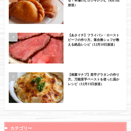
る！本場のピロシキレシピ（6月5日
放送）
【あさイチ】フライパン・ロースト
ビーフの作り方。落合務シェフが教
える絶品レシピ（12月10日放送）
【相葉マナブ】里芋グラタンの作り
方。万能里芋ペーストを使った温か
レシピ（12月15日放送）
カテゴリー