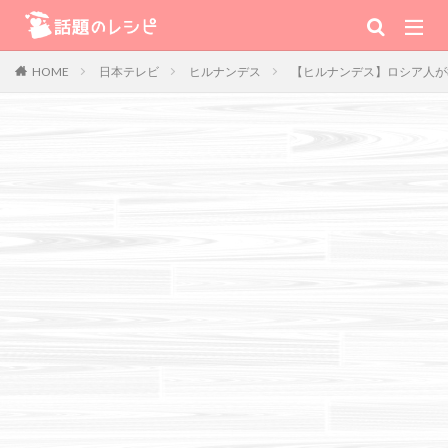
キーワード
日本テレビ
ヒルナンデス
【ヒルナンデス】ロシア人が教
HOME
肉
野菜
魚
スープ
スイーツ
TV番組
Warning
: Use of undefined constant 番組 - assumed '番組' (this will
throw an Error in a future version of PHP) in
/home/xs111inc/wadai.info/public_html/wp-content/themes/the-
thor-child/searchform-refine.php
on line
41