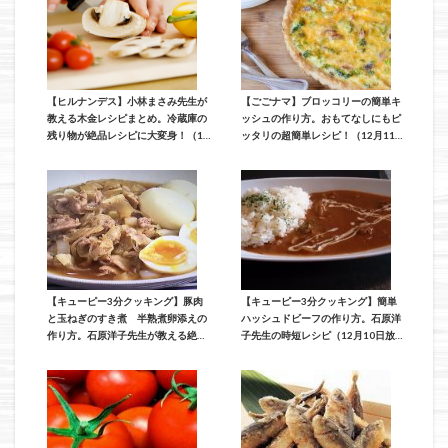
【ヒルナンデス】小林まさみ先生が
【ごごナマ】ブロッコリーの簡単キ
教える木金レシピまとめ。冷蔵庫の
ッシュの作り方。おもてなしにもピ
残り物が絶品レシピに大変身！（12
ッタリの超簡単レシピ！（12月11日
月12日放送）
放送）
【キューピー3分クッキング】豚肉
【キューピー3分クッキング】簡単
と玉ねぎのすき煮 半熟煮卵添えの
ハッシュドビーフの作り方。石原洋
作り方。石原洋子先生が教える絶品
子先生の時短レシピ（12月10日放
おかずレシピ（12月11日放送）
送）