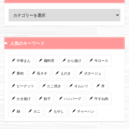
人気のキーワード
中華まん
麺料理
から揚げ
牛ロース
豚肉
長ネギ
えのき
ポタージュ
ピーナッツ
たこ焼き
オムレツ
丼
かき揚げ
餃子
ハンバーグ
牛すね肉
鍋
カニ
もやし
チャーハン