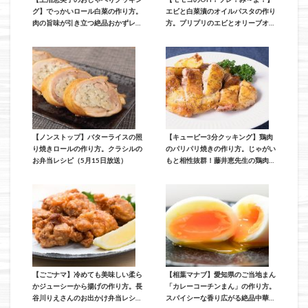
グ】でっかいロール白菜の作り方。
エビと白菜漬のオイルパスタの作り
肉の旨味が引き立つ絶品おかずレシ
方。プリプリのエビとオリーブオイ
ピ（12月3日放送）
ルがよく絡むレシピ（9月21日放
送）
【ノンストップ】バターライスの照
【キューピー3分クッキング】鶏肉
り焼きロールの作り方。クラシルの
のパリパリ焼きの作り方。じゃがい
お弁当レシピ（5月15日放送）
もと相性抜群！藤井恵先生の鶏肉レ
シピ（5月8日放送）
【ごごナマ】冷めても美味しい柔ら
【相葉マナブ】愛知県のご当地まん
かジューシーから揚げの作り方。長
「カレーコーチンまん」の作り方。
谷川りえさんのお出かけ弁当レシピ
スパイシーな香り広がる絶品中華ま