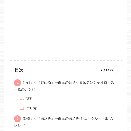
目次
1
①縦切り『炒める』⇒白菜の細切り炒めチンジャオロース
ー風のレシピ
1.1
材料
1.2
作り方
2
②横切り『煮込み』⇒白菜の煮込み(シュークルート風)の
レシピ