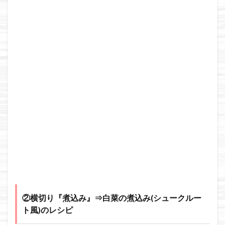
②横切り『煮込み』⇒白菜の煮込み(シュークルー
ト風)のレシピ