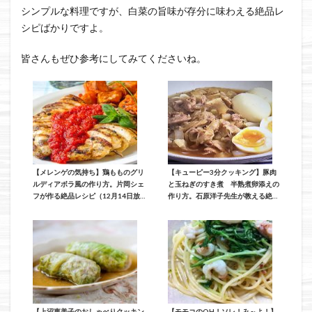
シンプルな料理ですが、白菜の旨味が存分に味わえる絶品レ
シピばかりですよ。
皆さんもぜひ参考にしてみてくださいね。
【メレンゲの気持ち】鶏もものグリ
【キューピー3分クッキング】豚肉
ルディアボラ風の作り方。片岡シェ
と玉ねぎのすき煮 半熟煮卵添えの
フが作る絶品レシピ（12月14日放
作り方。石原洋子先生が教える絶品
送）
おかずレシピ（12月11日放送）
【上沼恵美子のおしゃべりクッキン
【モモコのOH！ソレ！み～よ！】