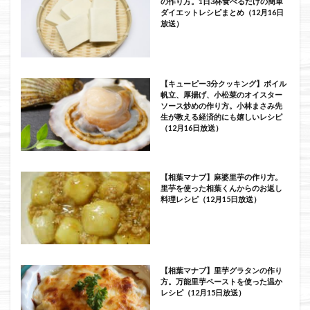
の作り方。1日3杯食べるだけの簡単
ダイエットレシピまとめ（12月16日
放送）
【キューピー3分クッキング】ボイル
帆立、厚揚げ、小松菜のオイスター
ソース炒めの作り方。小林まさみ先
生が教える経済的にも嬉しいレシピ
（12月16日放送）
【相葉マナブ】麻婆里芋の作り方。
里芋を使った相葉くんからのお返し
料理レシピ（12月15日放送）
【相葉マナブ】里芋グラタンの作り
方。万能里芋ペーストを使った温か
レシピ（12月15日放送）