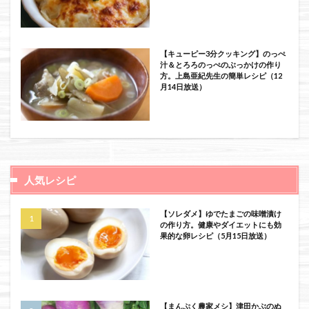
【キューピー3分クッキング】のっぺ
汁＆とろろのっぺのぶっかけの作り
方。上島亜紀先生の簡単レシピ（12
月14日放送）
人気レシピ
【ソレダメ】ゆでたまごの味噌漬け
の作り方。健康やダイエットにも効
果的な卵レシピ（5月15日放送）
【まんぷく農家メシ】津田かぶのぬ