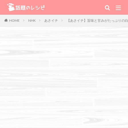
キーワード
NHK
あさイチ
【あさイチ】旨味と甘みがたっぷりの白
HOME
肉
野菜
魚
スープ
スイーツ
TV番組
Warning
: Use of undefined constant 番組 - assumed '番組' (this will
throw an Error in a future version of PHP) in
/home/xs111inc/wadai.info/public_html/wp-content/themes/the-
thor-child/searchform-refine.php
on line
41