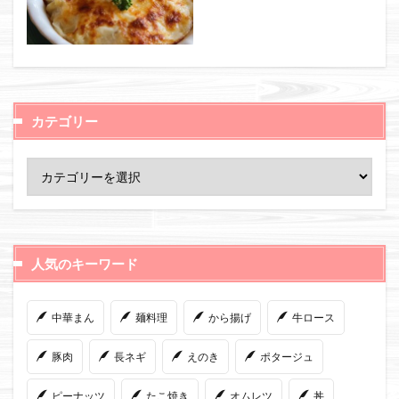
カテゴリー
人気のキーワード
中華まん
麺料理
から揚げ
牛ロース
豚肉
長ネギ
えのき
ポタージュ
ピーナッツ
たこ焼き
オムレツ
丼