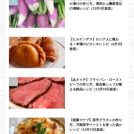
か漬けの作り方。津田かぶ農家直伝
の漬物レシピ（12月9日放送）
【ヒルナンデス】ロシア人に教わ
る！本場のピロシキレシピ（6月5日
放送）
【あさイチ】フライパン・ロースト
ビーフの作り方。落合務シェフが教
える絶品レシピ（12月10日放送）
【相葉マナブ】里芋グラタンの作り
方。万能里芋ペーストを使った温か
レシピ（12月15日放送）