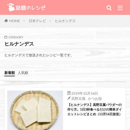
キーワード
日本テレビ
ヒルナンデス
HOME
肉
野菜
魚
スープ
スイーツ
CATEGORY
ヒルナンデス
TV番組
ヒルナンデスで放送されたレシピ一覧です。
Warning
: Use of undefined constant 番組 - assumed '番組' (this will
新着順
人気順
throw an Error in a future version of PHP) in
/home/xs111inc/wadai.info/public_html/wp-content/themes/the-
2019年12月16日
高野豆腐
,
かつお節
thor-child/searchform-refine.php
on line
41
【ヒルナンデス】高野豆腐パウダーの
作り方。1日3杯食べるだけの簡単ダイ
エットレシピまとめ（12月16日放送）