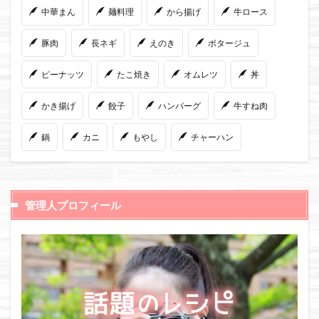
中華まん
麺料理
から揚げ
牛ロース
豚肉
長ネギ
えのき
ポタージュ
ピーナッツ
たこ焼き
オムレツ
丼
かき揚げ
餃子
ハンバーグ
牛すね肉
鍋
カニ
もやし
チャーハン
管理人プロフィール