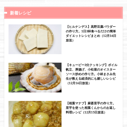
新着レシピ
【ヒルナンデス】高野豆腐パウダー
の作り方。1日3杯食べるだけの簡単
ダイエットレシピまとめ（12月16日
放送）
【キューピー3分クッキング】ボイル
帆立、厚揚げ、小松菜のオイスター
ソース炒めの作り方。小林まさみ先
生が教える経済的にも嬉しいレシピ
（12月16日放送）
【相葉マナブ】麻婆里芋の作り方。
里芋を使った相葉くんからのお返し
料理レシピ（12月15日放送）