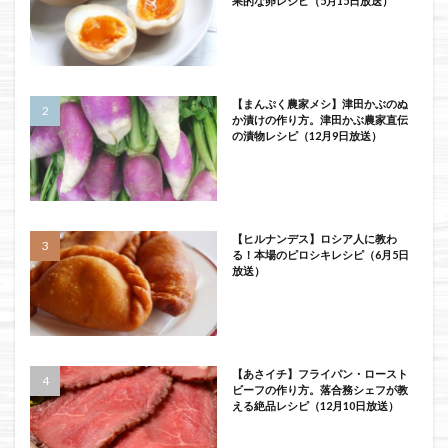
果的な卵レシピ（5月15日放送）
【まんぷく農家メシ】津田かぶのぬ
か漬けの作り方。津田かぶ農家直伝
の漬物レシピ（12月9日放送）
【ヒルナンデス】ロシア人に教わ
る！本場のピロシキレシピ（6月5日
放送）
【あさイチ】フライパン・ロースト
ビーフの作り方。落合務シェフが教
える絶品レシピ（12月10日放送）