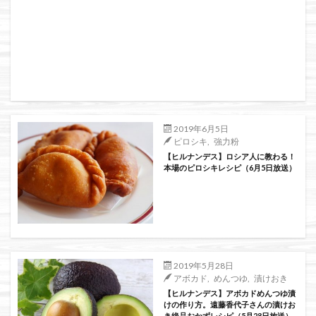
2019年6月5日
ピロシキ
,
強力粉
【ヒルナンデス】ロシア人に教わる！
本場のピロシキレシピ（6月5日放送）
2019年5月28日
アボカド
,
めんつゆ
,
漬けおき
【ヒルナンデス】アボカドめんつゆ漬
けの作り方。遠藤香代子さんの漬けお
き絶品おかずレシピ（5月28日放送）