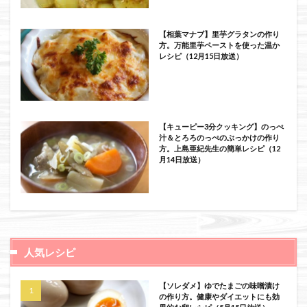
【相葉マナブ】里芋グラタンの作り
方。万能里芋ペーストを使った温か
レシピ（12月15日放送）
【キューピー3分クッキング】のっぺ
汁＆とろろのっぺのぶっかけの作り
方。上島亜紀先生の簡単レシピ（12
月14日放送）
人気レシピ
【ソレダメ】ゆでたまごの味噌漬け
の作り方。健康やダイエットにも効