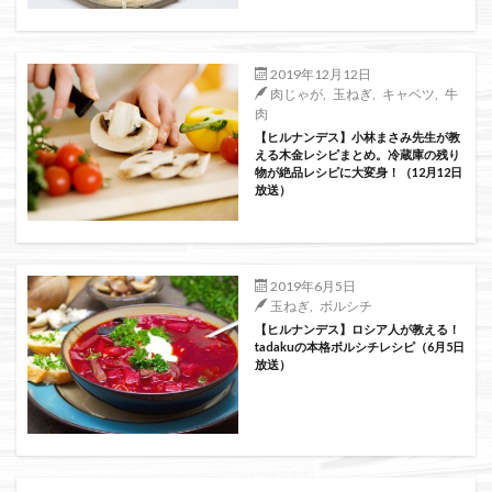
絞り込み検索
2019年12月12日
肉じゃが
,
玉ねぎ
,
キャベツ
,
牛
肉
【ヒルナンデス】小林まさみ先生が教
える木金レシピまとめ。冷蔵庫の残り
物が絶品レシピに大変身！（12月12日
放送）
2019年6月5日
玉ねぎ
,
ボルシチ
【ヒルナンデス】ロシア人が教える！
tadakuの本格ボルシチレシピ（6月5日
放送）