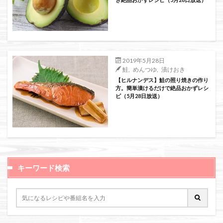
2019年5月28日
鮭
,
めんつゆ
,
漬けおき
【ヒルナンデス】鮭の照り焼きの作り
方。簡単漬けるだけで絶品おかずレシ
ピ（5月28日放送）
キーワード検索