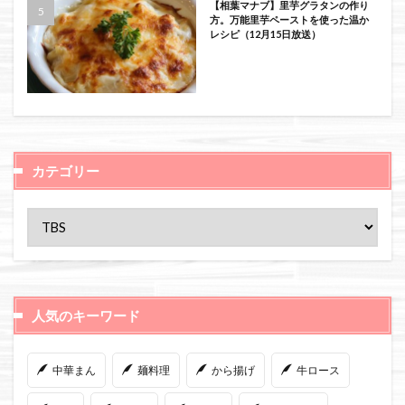
【相葉マナブ】里芋グラタンの作り
方。万能里芋ペーストを使った温か
レシピ（12月15日放送）
カテゴリー
人気のキーワード
中華まん
麺料理
から揚げ
牛ロース