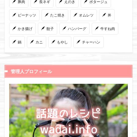
豚肉
長ネギ
えのき
ポタージュ
ピーナッツ
たこ焼き
オムレツ
丼
かき揚げ
餃子
ハンバーグ
牛すね肉
鍋
カニ
もやし
チャーハン
管理人プロフィール