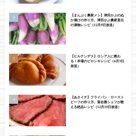
【まんぷく農家メシ】津田かぶのぬ
か漬けの作り方。津田かぶ農家直伝
の漬物レシピ（12月9日放送）
【ヒルナンデス】ロシア人に教わ
る！本場のピロシキレシピ（6月5日
放送）
【あさイチ】フライパン・ロースト
ビーフの作り方。落合務シェフが教
える絶品レシピ（12月10日放送）