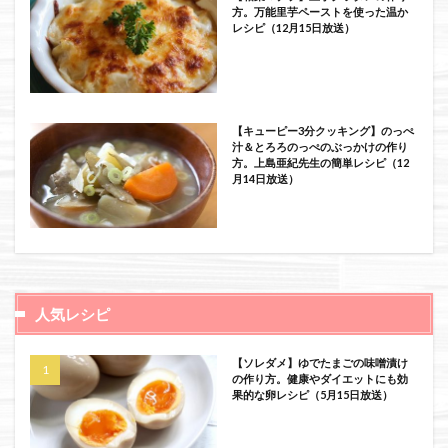
方。万能里芋ペーストを使った温か
レシピ（12月15日放送）
【キューピー3分クッキング】のっぺ
汁＆とろろのっぺのぶっかけの作り
方。上島亜紀先生の簡単レシピ（12
月14日放送）
人気レシピ
【ソレダメ】ゆでたまごの味噌漬け
の作り方。健康やダイエットにも効
果的な卵レシピ（5月15日放送）