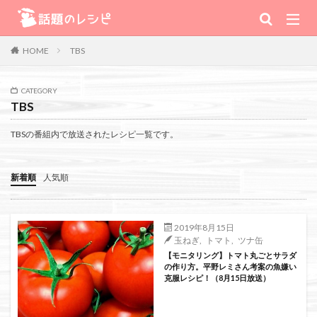
キーワード
TBS
HOME
肉
野菜
魚
スープ
スイーツ
CATEGORY
TBS
TV番組
TBSの番組内で放送されたレシピ一覧です。
Warning
: Use of undefined constant 番組 - assumed '番組' (this will
新着順
人気順
throw an Error in a future version of PHP) in
/home/xs111inc/wadai.info/public_html/wp-content/themes/the-
2019年8月15日
玉ねぎ
,
トマト
,
ツナ缶
thor-child/searchform-refine.php
on line
41
【モニタリング】トマト丸ごとサラダ
の作り方。平野レミさん考案の魚嫌い
克服レシピ！（8月15日放送）