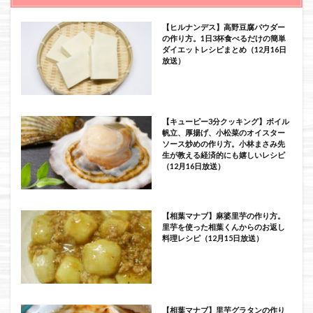
【ヒルナンデス】高野豆腐パウダー
の作り方。1日3杯食べるだけの簡単
ダイエットレシピまとめ（12月16日
放送）
【キューピー3分クッキング】ボイル
帆立、厚揚げ、小松菜のオイスター
ソース炒めの作り方。小林まさみ先
生が教える経済的にも嬉しいレシピ
（12月16日放送）
【相葉マナブ】麻婆里芋の作り方。
里芋を使った相葉くんからのお返し
料理レシピ（12月15日放送）
【相葉マナブ】里芋グラタンの作り