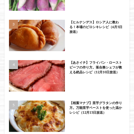
【ヒルナンデス】ロシア人に教わ
る！本場のピロシキレシピ（6月5日
放送）
【あさイチ】フライパン・ロースト
ビーフの作り方。落合務シェフが教
える絶品レシピ（12月10日放送）
【相葉マナブ】里芋グラタンの作り
方。万能里芋ペーストを使った温か
レシピ（12月15日放送）