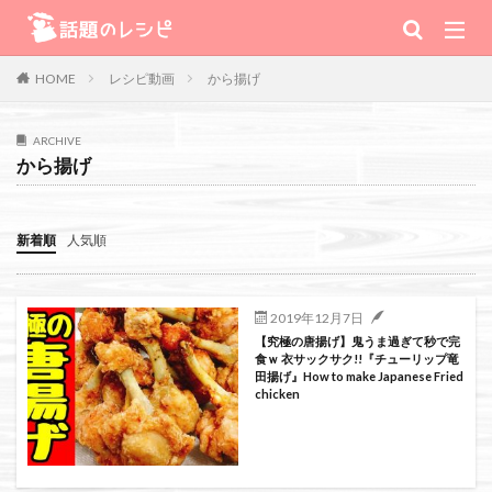
キーワード
レシピ動画
から揚げ
HOME
肉
野菜
魚
スープ
スイーツ
ARCHIVE
から揚げ
TV番組
新着順
人気順
Warning
: Use of undefined constant 番組 - assumed '番組' (this will
throw an Error in a future version of PHP) in
2019年12月7日
【究極の唐揚げ】鬼うま過ぎて秒で完
/home/xs111inc/wadai.info/public_html/wp-content/themes/the-
食ｗ 衣サックサク!!『チューリップ竜
田揚げ』How to make Japanese Fried
thor-child/searchform-refine.php
on line
41
chicken