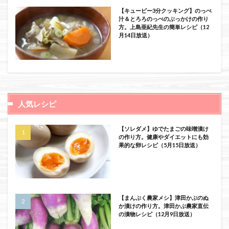
【キューピー3分クッキング】のっぺ
汁＆とろろのっぺのぶっかけの作り
方。上島亜紀先生の簡単レシピ（12
月14日放送）
人気レシピ
【ソレダメ】ゆでたまごの味噌漬け
の作り方。健康やダイエットにも効
果的な卵レシピ（5月15日放送）
【まんぷく農家メシ】津田かぶのぬ
か漬けの作り方。津田かぶ農家直伝
の漬物レシピ（12月9日放送）