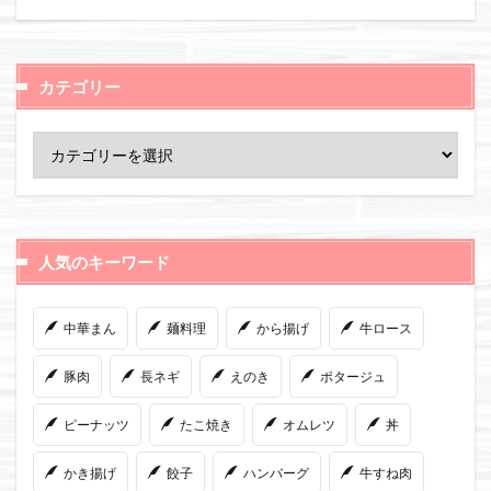
カテゴリー
人気のキーワード
中華まん
麺料理
から揚げ
牛ロース
豚肉
長ネギ
えのき
ポタージュ
ピーナッツ
たこ焼き
オムレツ
丼
かき揚げ
餃子
ハンバーグ
牛すね肉