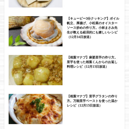
【キューピー3分クッキング】ボイル
帆立、厚揚げ、小松菜のオイスター
ソース炒めの作り方。小林まさみ先
生が教える経済的にも嬉しいレシピ
（12月16日放送）
【相葉マナブ】麻婆里芋の作り方。
里芋を使った相葉くんからのお返し
料理レシピ（12月15日放送）
【相葉マナブ】里芋グラタンの作り
方。万能里芋ペーストを使った温か
レシピ（12月15日放送）