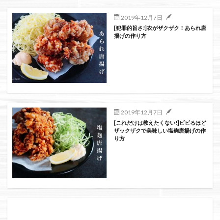
絞り込み検索
2019年12月7日
[犯罪的旨さ!]衣がザクザク！あられ唐
揚げの作り方
2019年12月7日
[これだけは教えたくない!]ビビるほど
ザックザクで美味しい塩麹唐揚げの作
り方