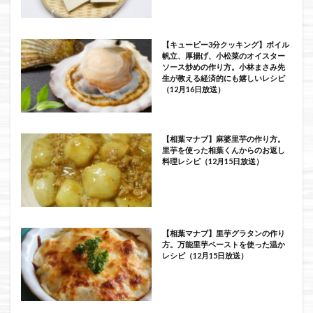
【キューピー3分クッキング】ボイル
帆立、厚揚げ、小松菜のオイスター
ソース炒めの作り方。小林まさみ先
生が教える経済的にも嬉しいレシピ
（12月16日放送）
【相葉マナブ】麻婆里芋の作り方。
里芋を使った相葉くんからのお返し
料理レシピ（12月15日放送）
【相葉マナブ】里芋グラタンの作り
方。万能里芋ペーストを使った温か
レシピ（12月15日放送）