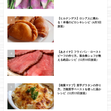
【ヒルナンデス】ロシア人に教わ
る！本場のピロシキレシピ（6月5日
放送）
【あさイチ】フライパン・ロースト
ビーフの作り方。落合務シェフが教
える絶品レシピ（12月10日放送）
【相葉マナブ】里芋グラタンの作り
方。万能里芋ペーストを使った温か
レシピ（12月15日放送）