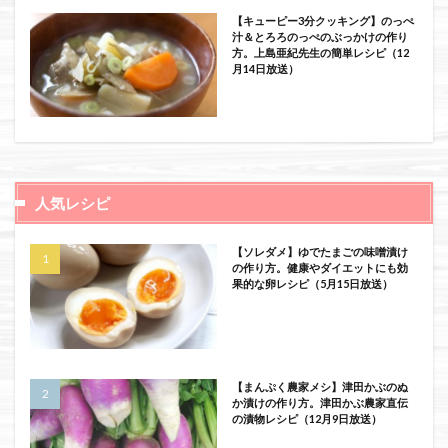
【キューピー3分クッキング】のっぺ
汁＆とろろのっぺのぶっかけの作り
方。上島亜紀先生の簡単レシピ（12
月14日放送）
人気レシピ
【ソレダメ】ゆでたまごの味噌漬け
の作り方。健康やダイエットにも効
果的な卵レシピ（5月15日放送）
【まんぷく農家メシ】津田かぶのぬ
か漬けの作り方。津田かぶ農家直伝
の漬物レシピ（12月9日放送）