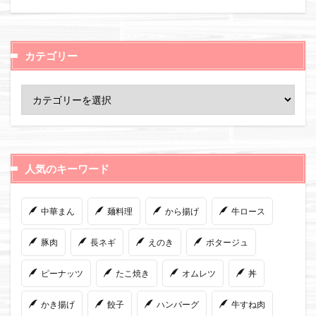
カテゴリー
人気のキーワード
中華まん
麺料理
から揚げ
牛ロース
豚肉
長ネギ
えのき
ポタージュ
ピーナッツ
たこ焼き
オムレツ
丼
かき揚げ
餃子
ハンバーグ
牛すね肉