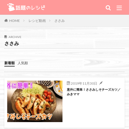
キーワード
レシピ動画
ささみ
HOME
肉
野菜
魚
スープ
スイーツ
ARCHIVE
ささみ
TV番組
新着順
人気順
Warning
: Use of undefined constant 番組 - assumed '番組' (this will
throw an Error in a future version of PHP) in
2019年11月30日
意外に簡単！ささみしそチーズカツ／
/home/xs111inc/wadai.info/public_html/wp-content/themes/the-
みきママ
thor-child/searchform-refine.php
on line
41