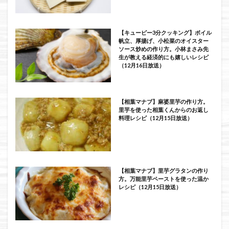
【キューピー3分クッキング】ボイル
帆立、厚揚げ、小松菜のオイスター
ソース炒めの作り方。小林まさみ先
生が教える経済的にも嬉しいレシピ
（12月16日放送）
【相葉マナブ】麻婆里芋の作り方。
里芋を使った相葉くんからのお返し
料理レシピ（12月15日放送）
【相葉マナブ】里芋グラタンの作り
方。万能里芋ペーストを使った温か
レシピ（12月15日放送）