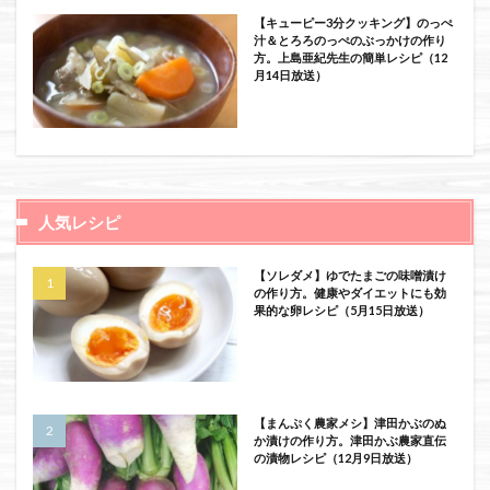
【キューピー3分クッキング】のっぺ
汁＆とろろのっぺのぶっかけの作り
方。上島亜紀先生の簡単レシピ（12
月14日放送）
人気レシピ
【ソレダメ】ゆでたまごの味噌漬け
の作り方。健康やダイエットにも効
果的な卵レシピ（5月15日放送）
【まんぷく農家メシ】津田かぶのぬ
か漬けの作り方。津田かぶ農家直伝
の漬物レシピ（12月9日放送）