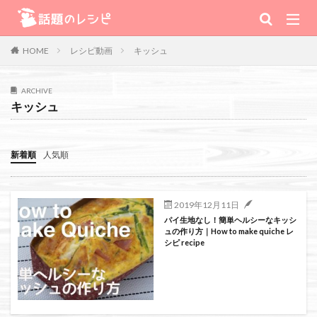
キーワード
レシピ動画
キッシュ
HOME
肉
野菜
魚
スープ
スイーツ
ARCHIVE
キッシュ
TV番組
新着順
人気順
Warning
: Use of undefined constant 番組 - assumed '番組' (this will
throw an Error in a future version of PHP) in
2019年12月11日
パイ生地なし！簡単ヘルシーなキッシ
/home/xs111inc/wadai.info/public_html/wp-content/themes/the-
ュの作り方｜How to make quiche レ
シピ recipe
thor-child/searchform-refine.php
on line
41