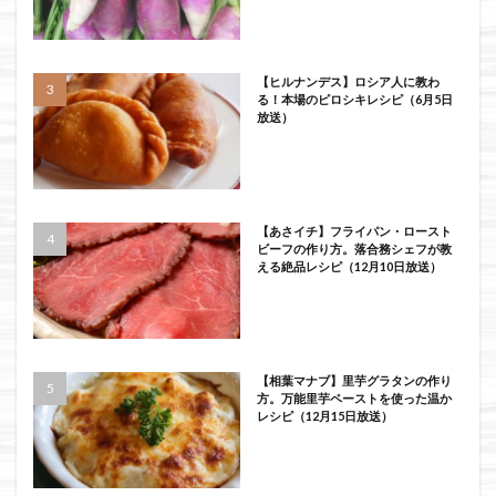
【ヒルナンデス】ロシア人に教わ
る！本場のピロシキレシピ（6月5日
放送）
【あさイチ】フライパン・ロースト
ビーフの作り方。落合務シェフが教
える絶品レシピ（12月10日放送）
【相葉マナブ】里芋グラタンの作り
方。万能里芋ペーストを使った温か
レシピ（12月15日放送）