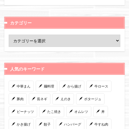
カテゴリー
人気のキーワード
中華まん
麺料理
から揚げ
牛ロース
豚肉
長ネギ
えのき
ポタージュ
ピーナッツ
たこ焼き
オムレツ
丼
かき揚げ
餃子
ハンバーグ
牛すね肉