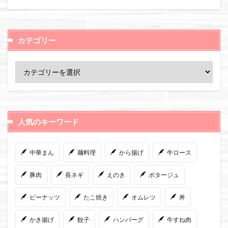
カテゴリー
人気のキーワード
中華まん
麺料理
から揚げ
牛ロース
豚肉
長ネギ
えのき
ポタージュ
ピーナッツ
たこ焼き
オムレツ
丼
かき揚げ
餃子
ハンバーグ
牛すね肉