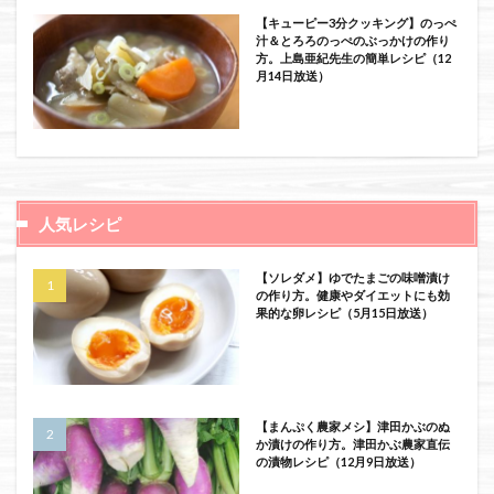
【キューピー3分クッキング】のっぺ
汁＆とろろのっぺのぶっかけの作り
方。上島亜紀先生の簡単レシピ（12
月14日放送）
人気レシピ
【ソレダメ】ゆでたまごの味噌漬け
の作り方。健康やダイエットにも効
果的な卵レシピ（5月15日放送）
【まんぷく農家メシ】津田かぶのぬ
か漬けの作り方。津田かぶ農家直伝
の漬物レシピ（12月9日放送）