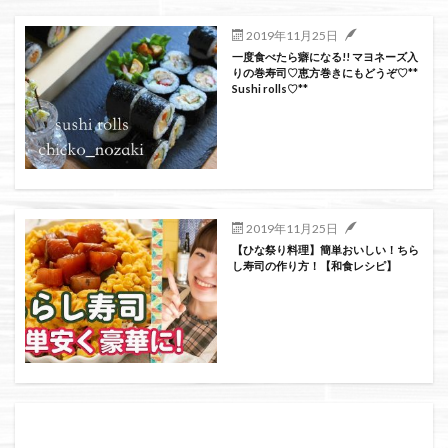
絞り込み検索
2019年11月25日
一度食べたら癖になる!! マヨネーズ入
りの巻寿司♡恵方巻きにもどうぞ♡**
Sushi rolls♡**
2019年11月25日
【ひな祭り料理】簡単おいしい！ちら
し寿司の作り方！【和食レシピ】