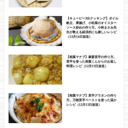
【キューピー3分クッキング】ボイル
帆立、厚揚げ、小松菜のオイスター
ソース炒めの作り方。小林まさみ先
生が教える経済的にも嬉しいレシピ
（12月16日放送）
【相葉マナブ】麻婆里芋の作り方。
里芋を使った相葉くんからのお返し
料理レシピ（12月15日放送）
【相葉マナブ】里芋グラタンの作り
方。万能里芋ペーストを使った温か
レシピ（12月15日放送）