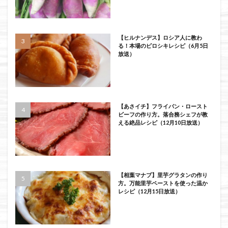
【ヒルナンデス】ロシア人に教わ
る！本場のピロシキレシピ（6月5日
放送）
【あさイチ】フライパン・ロースト
ビーフの作り方。落合務シェフが教
える絶品レシピ（12月10日放送）
【相葉マナブ】里芋グラタンの作り
方。万能里芋ペーストを使った温か
レシピ（12月15日放送）