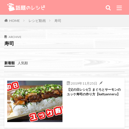
キーワード
レシピ動画
寿司
HOME
肉
野菜
魚
スープ
スイーツ
ARCHIVE
寿司
TV番組
新着順
人気順
Warning
: Use of undefined constant 番組 - assumed '番組' (this will
throw an Error in a future version of PHP) in
2019年11月25日
【父の日レシピ】まぐろとサーモンの
/home/xs111inc/wadai.info/public_html/wp-content/themes/the-
ユッケ寿司の作り方【kattyanneru】
thor-child/searchform-refine.php
on line
41