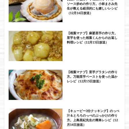
ソース炒めの作り方。小林まさみ先
生が教える経済的にも嬉しいレシピ
（12月16日放送）
【相葉マナブ】麻婆里芋の作り方。
里芋を使った相葉くんからのお返し
料理レシピ（12月15日放送）
【相葉マナブ】里芋グラタンの作り
方。万能里芋ペーストを使った温か
レシピ（12月15日放送）
【キューピー3分クッキング】のっぺ
汁＆とろろのっぺのぶっかけの作り
方。上島亜紀先生の簡単レシピ（12
月14日放送）