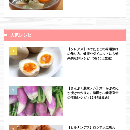
人気レシピ
【ソレダメ】ゆでたまごの味噌漬け
の作り方。健康やダイエットにも効
果的な卵レシピ（5月15日放送）
【まんぷく農家メシ】津田かぶのぬ
か漬けの作り方。津田かぶ農家直伝
の漬物レシピ（12月9日放送）
【ヒルナンデス】ロシア人に教わ