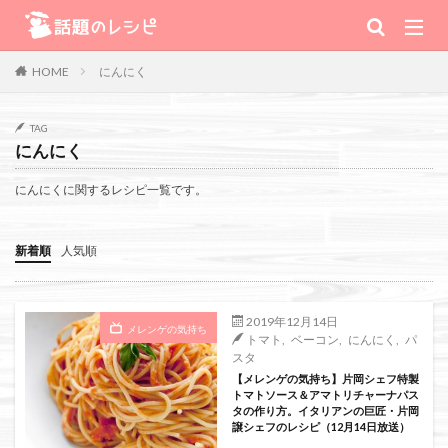
キーワード
にんにく
HOME
肉
野菜
魚
スープ
スイーツ
TAG
にんにく
TV番組
にんにくに関するレシピ一覧です。
Warning
: Use of undefined constant 番組 - assumed '番組' (this will
新着順
人気順
throw an Error in a future version of PHP) in
/home/xs111inc/wadai.info/public_html/wp-content/themes/the-
2019年12月14日
メレンゲの気持ち
トマト
,
ベーコン
,
にんにく
,
パ
thor-child/searchform-refine.php
on line
41
スタ
【メレンゲの気持ち】片岡シェフ特製
トマトソース＆アマトリチャーナパス
タの作り方。イタリアンの巨匠・片岡
譲シェフのレシピ（12月14日放送）