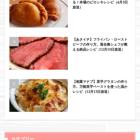
る！本場のピロシキレシピ（6月5日
放送）
【あさイチ】フライパン・ロースト
ビーフの作り方。落合務シェフが教
える絶品レシピ（12月10日放送）
【相葉マナブ】里芋グラタンの作り
方。万能里芋ペーストを使った温か
レシピ（12月15日放送）
カテゴリー