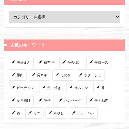
人気のキーワード
中華まん
麺料理
から揚げ
牛ロース
豚肉
長ネギ
えのき
ポタージュ
ピーナッツ
たこ焼き
オムレツ
丼
かき揚げ
餃子
ハンバーグ
牛すね肉
鍋
カニ
もやし
チャーハン