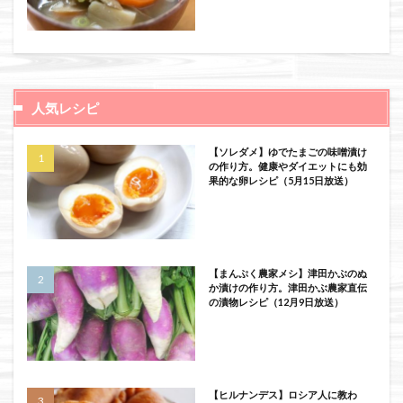
人気レシピ
【ソレダメ】ゆでたまごの味噌漬け
の作り方。健康やダイエットにも効
果的な卵レシピ（5月15日放送）
【まんぷく農家メシ】津田かぶのぬ
か漬けの作り方。津田かぶ農家直伝
の漬物レシピ（12月9日放送）
【ヒルナンデス】ロシア人に教わ