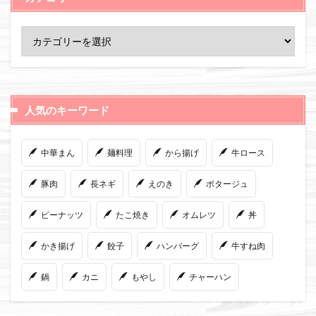
人気のキーワード
中華まん
麺料理
から揚げ
牛ロース
豚肉
長ネギ
えのき
ポタージュ
ピーナッツ
たこ焼き
オムレツ
丼
かき揚げ
餃子
ハンバーグ
牛すね肉
鍋
カニ
もやし
チャーハン