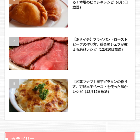
る！本場のピロシキレシピ（6月5日
放送）
【あさイチ】フライパン・ロースト
ビーフの作り方。落合務シェフが教
える絶品レシピ（12月10日放送）
【相葉マナブ】里芋グラタンの作り
方。万能里芋ペーストを使った温か
レシピ（12月15日放送）
カテゴリー