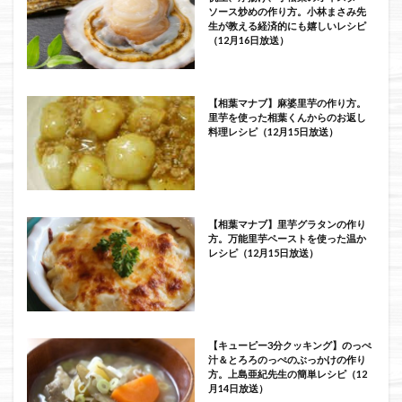
ソース炒めの作り方。小林まさみ先
生が教える経済的にも嬉しいレシピ
（12月16日放送）
【相葉マナブ】麻婆里芋の作り方。
里芋を使った相葉くんからのお返し
料理レシピ（12月15日放送）
【相葉マナブ】里芋グラタンの作り
方。万能里芋ペーストを使った温か
レシピ（12月15日放送）
【キューピー3分クッキング】のっぺ
汁＆とろろのっぺのぶっかけの作り
方。上島亜紀先生の簡単レシピ（12
月14日放送）