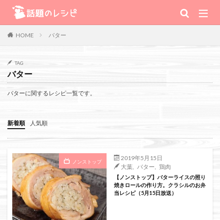
キーワード
バター
HOME
肉
野菜
魚
スープ
スイーツ
TAG
バター
TV番組
バターに関するレシピ一覧です。
Warning
: Use of undefined constant 番組 - assumed '番組' (this will
新着順
人気順
throw an Error in a future version of PHP) in
/home/xs111inc/wadai.info/public_html/wp-content/themes/the-
2019年5月15日
ノンストップ
大葉
,
バター
,
鶏肉
thor-child/searchform-refine.php
on line
41
【ノンストップ】バターライスの照り
焼きロールの作り方。クラシルのお弁
当レシピ（5月15日放送）