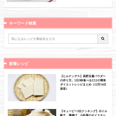
絞り込み検索
キーワード検索
新着レシピ
【ヒルナンデス】高野豆腐パウダー
の作り方。1日3杯食べるだけの簡単
ダイエットレシピまとめ（12月16日
放送）
【キューピー3分クッキング】ボイル
帆立、厚揚げ、小松菜のオイスター