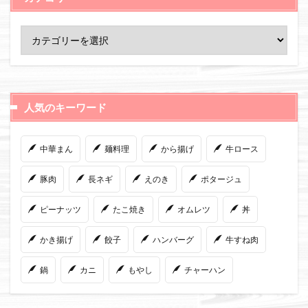
人気のキーワード
中華まん
麺料理
から揚げ
牛ロース
豚肉
長ネギ
えのき
ポタージュ
ピーナッツ
たこ焼き
オムレツ
丼
かき揚げ
餃子
ハンバーグ
牛すね肉
鍋
カニ
もやし
チャーハン