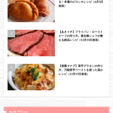
る！本場のピロシキレシピ（6月5日
放送）
【あさイチ】フライパン・ロースト
ビーフの作り方。落合務シェフが教
える絶品レシピ（12月10日放送）
【相葉マナブ】里芋グラタンの作り
方。万能里芋ペーストを使った温か
レシピ（12月15日放送）
カテゴリー