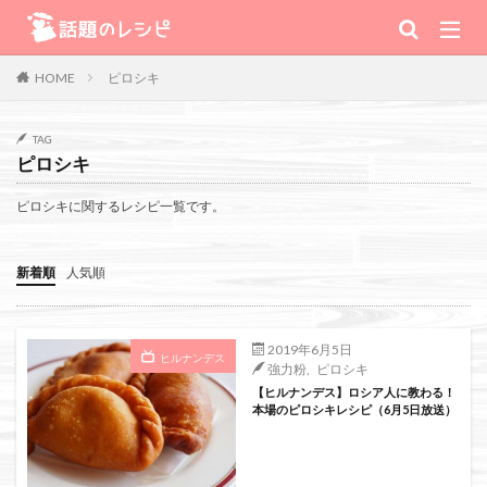
キーワード
ピロシキ
HOME
肉
野菜
魚
スープ
スイーツ
TAG
ピロシキ
TV番組
ピロシキに関するレシピ一覧です。
Warning
: Use of undefined constant 番組 - assumed '番組' (this will
新着順
人気順
throw an Error in a future version of PHP) in
/home/xs111inc/wadai.info/public_html/wp-content/themes/the-
2019年6月5日
ヒルナンデス
強力粉
,
ピロシキ
thor-child/searchform-refine.php
on line
41
【ヒルナンデス】ロシア人に教わる！
本場のピロシキレシピ（6月5日放送）