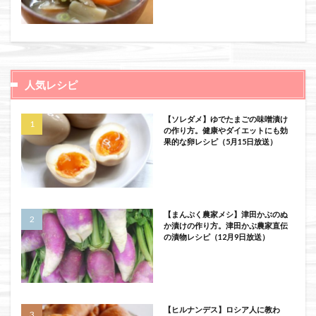
人気レシピ
【ソレダメ】ゆでたまごの味噌漬け
の作り方。健康やダイエットにも効
果的な卵レシピ（5月15日放送）
【まんぷく農家メシ】津田かぶのぬ
か漬けの作り方。津田かぶ農家直伝
の漬物レシピ（12月9日放送）
【ヒルナンデス】ロシア人に教わ