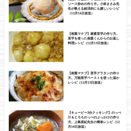
ソース炒めの作り方。小林まさみ先
生が教える経済的にも嬉しいレシピ
（12月16日放送）
【相葉マナブ】麻婆里芋の作り方。
里芋を使った相葉くんからのお返し
料理レシピ（12月15日放送）
【相葉マナブ】里芋グラタンの作り
方。万能里芋ペーストを使った温か
レシピ（12月15日放送）
【キューピー3分クッキング】のっぺ
汁＆とろろのっぺのぶっかけの作り
方。上島亜紀先生の簡単レシピ（12
月14日放送）