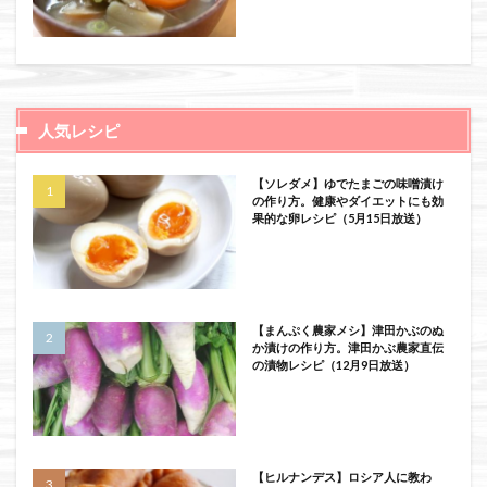
人気レシピ
【ソレダメ】ゆでたまごの味噌漬け
の作り方。健康やダイエットにも効
果的な卵レシピ（5月15日放送）
【まんぷく農家メシ】津田かぶのぬ
か漬けの作り方。津田かぶ農家直伝
の漬物レシピ（12月9日放送）
【ヒルナンデス】ロシア人に教わ