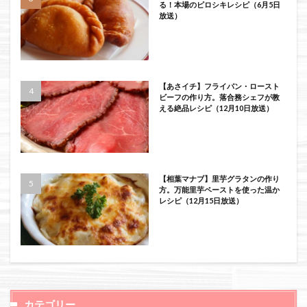
る！本場のピロシキレシピ（6月5日
放送）
【あさイチ】フライパン・ロースト
ビーフの作り方。落合務シェフが教
える絶品レシピ（12月10日放送）
【相葉マナブ】里芋グラタンの作り
方。万能里芋ペーストを使った温か
レシピ（12月15日放送）
カテゴリー