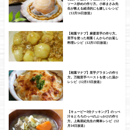
ソース炒めの作り方。小林まさみ先
生が教える経済的にも嬉しいレシピ
（12月16日放送）
【相葉マナブ】麻婆里芋の作り方。
里芋を使った相葉くんからのお返し
料理レシピ（12月15日放送）
【相葉マナブ】里芋グラタンの作り
方。万能里芋ペーストを使った温か
レシピ（12月15日放送）
【キューピー3分クッキング】のっぺ
汁＆とろろのっぺのぶっかけの作り
方。上島亜紀先生の簡単レシピ（12
月14日放送）