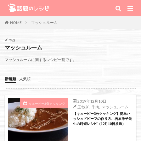
キーワード
マッシュルーム
HOME
肉
野菜
魚
スープ
スイーツ
TAG
マッシュルーム
TV番組
マッシュルームに関するレシピ一覧です。
Warning
: Use of undefined constant 番組 - assumed '番組' (this will
新着順
人気順
throw an Error in a future version of PHP) in
/home/xs111inc/wadai.info/public_html/wp-content/themes/the-
2019年12月10日
キューピー3分クッキング
玉ねぎ
,
牛肉
,
マッシュルーム
thor-child/searchform-refine.php
on line
41
【キューピー3分クッキング】簡単ハ
ッシュドビーフの作り方。石原洋子先
生の時短レシピ（12月10日放送）