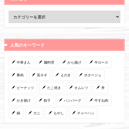
人気のキーワード
中華まん
麺料理
から揚げ
牛ロース
豚肉
長ネギ
えのき
ポタージュ
ピーナッツ
たこ焼き
オムレツ
丼
かき揚げ
餃子
ハンバーグ
牛すね肉
鍋
カニ
もやし
チャーハン