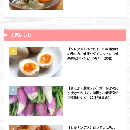
人気レシピ
【ソレダメ】ゆでたまごの味噌漬け
の作り方。健康やダイエットにも効
果的な卵レシピ（5月15日放送）
【まんぷく農家メシ】津田かぶのぬ
か漬けの作り方。津田かぶ農家直伝
の漬物レシピ（12月9日放送）
【ヒルナンデス】ロシア人に教わ