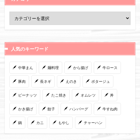
人気のキーワード
中華まん
麺料理
から揚げ
牛ロース
豚肉
長ネギ
えのき
ポタージュ
ピーナッツ
たこ焼き
オムレツ
丼
かき揚げ
餃子
ハンバーグ
牛すね肉
鍋
カニ
もやし
チャーハン