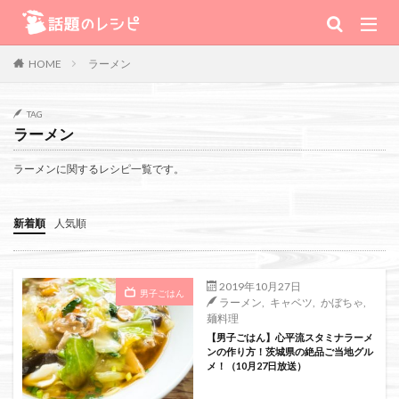
キーワード
ラーメン
HOME
肉
野菜
魚
スープ
スイーツ
TAG
ラーメン
TV番組
ラーメンに関するレシピ一覧です。
Warning
: Use of undefined constant 番組 - assumed '番組' (this will
新着順
人気順
throw an Error in a future version of PHP) in
/home/xs111inc/wadai.info/public_html/wp-content/themes/the-
2019年10月27日
男子ごはん
ラーメン
,
キャベツ
,
かぼちゃ
,
thor-child/searchform-refine.php
on line
41
麺料理
【男子ごはん】心平流スタミナラーメ
ンの作り方！茨城県の絶品ご当地グル
メ！（10月27日放送）