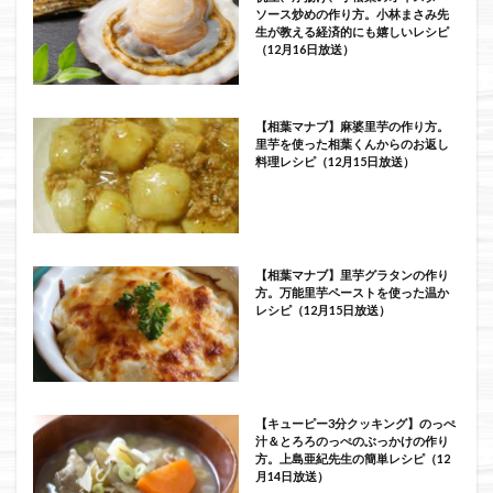
ソース炒めの作り方。小林まさみ先
生が教える経済的にも嬉しいレシピ
（12月16日放送）
【相葉マナブ】麻婆里芋の作り方。
里芋を使った相葉くんからのお返し
料理レシピ（12月15日放送）
【相葉マナブ】里芋グラタンの作り
方。万能里芋ペーストを使った温か
レシピ（12月15日放送）
【キューピー3分クッキング】のっぺ
汁＆とろろのっぺのぶっかけの作り
方。上島亜紀先生の簡単レシピ（12
月14日放送）