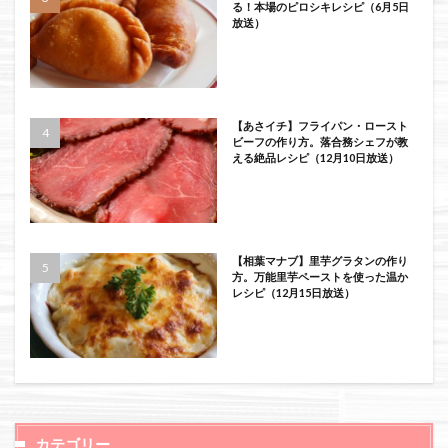
る！本場のピロシキレシピ（6月5日
放送）
【あさイチ】フライパン・ロースト
ビーフの作り方。落合務シェフが教
える絶品レシピ（12月10日放送）
【相葉マナブ】里芋グラタンの作り
方。万能里芋ペーストを使った温か
レシピ（12月15日放送）
カテゴリー