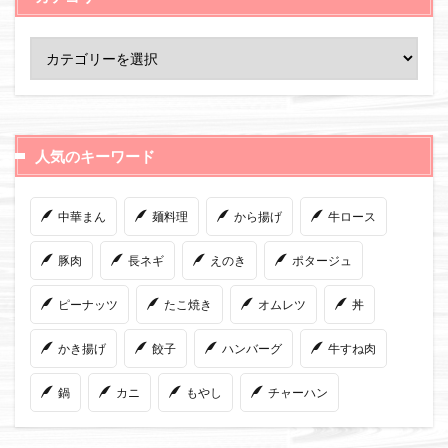
人気のキーワード
中華まん
麺料理
から揚げ
牛ロース
豚肉
長ネギ
えのき
ポタージュ
ピーナッツ
たこ焼き
オムレツ
丼
かき揚げ
餃子
ハンバーグ
牛すね肉
鍋
カニ
もやし
チャーハン