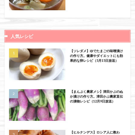
人気レシピ
【ソレダメ】ゆでたまごの味噌漬け
の作り方。健康やダイエットにも効
果的な卵レシピ（5月15日放送）
【まんぷく農家メシ】津田かぶのぬ
か漬けの作り方。津田かぶ農家直伝
の漬物レシピ（12月9日放送）
【ヒルナンデス】ロシア人に教わ