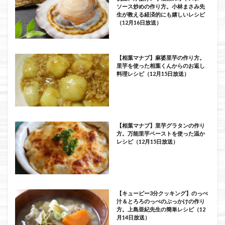
ソース炒めの作り方。小林まさみ先
生が教える経済的にも嬉しいレシピ
（12月16日放送）
【相葉マナブ】麻婆里芋の作り方。
里芋を使った相葉くんからのお返し
料理レシピ（12月15日放送）
【相葉マナブ】里芋グラタンの作り
方。万能里芋ペーストを使った温か
レシピ（12月15日放送）
【キューピー3分クッキング】のっぺ
汁＆とろろのっぺのぶっかけの作り
方。上島亜紀先生の簡単レシピ（12
月14日放送）