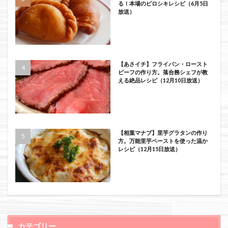
る！本場のピロシキレシピ（6月5日
放送）
【あさイチ】フライパン・ロースト
ビーフの作り方。落合務シェフが教
える絶品レシピ（12月10日放送）
【相葉マナブ】里芋グラタンの作り
方。万能里芋ペーストを使った温か
レシピ（12月15日放送）
カテゴリー