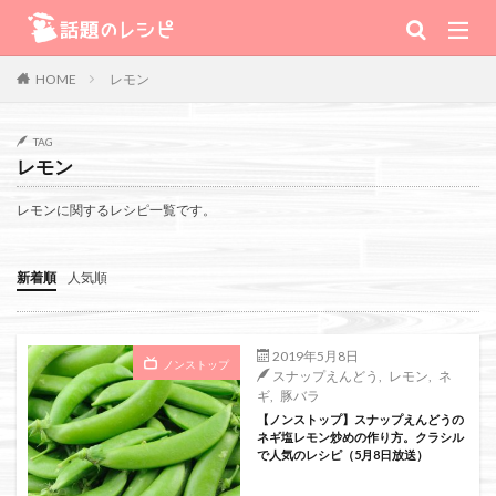
キーワード
レモン
HOME
肉
野菜
魚
スープ
スイーツ
TAG
レモン
TV番組
レモンに関するレシピ一覧です。
Warning
: Use of undefined constant 番組 - assumed '番組' (this will
新着順
人気順
throw an Error in a future version of PHP) in
/home/xs111inc/wadai.info/public_html/wp-content/themes/the-
2019年5月8日
ノンストップ
スナップえんどう
,
レモン
,
ネ
thor-child/searchform-refine.php
on line
41
ギ
,
豚バラ
【ノンストップ】スナップえんどうの
ネギ塩レモン炒めの作り方。クラシル
で人気のレシピ（5月8日放送）