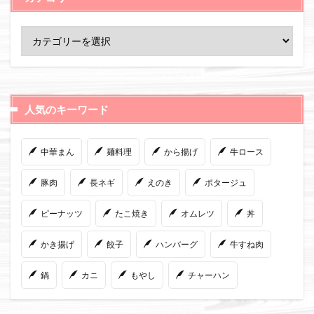
人気のキーワード
中華まん
麺料理
から揚げ
牛ロース
豚肉
長ネギ
えのき
ポタージュ
ピーナッツ
たこ焼き
オムレツ
丼
かき揚げ
餃子
ハンバーグ
牛すね肉
鍋
カニ
もやし
チャーハン