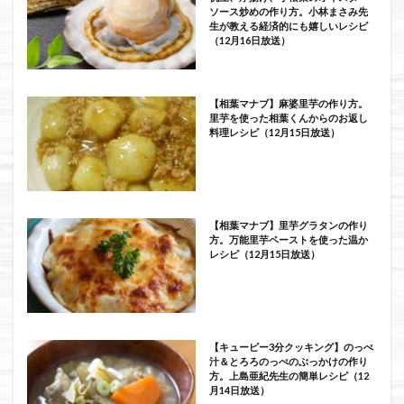
ソース炒めの作り方。小林まさみ先
生が教える経済的にも嬉しいレシピ
（12月16日放送）
【相葉マナブ】麻婆里芋の作り方。
里芋を使った相葉くんからのお返し
料理レシピ（12月15日放送）
【相葉マナブ】里芋グラタンの作り
方。万能里芋ペーストを使った温か
レシピ（12月15日放送）
【キューピー3分クッキング】のっぺ
汁＆とろろのっぺのぶっかけの作り
方。上島亜紀先生の簡単レシピ（12
月14日放送）