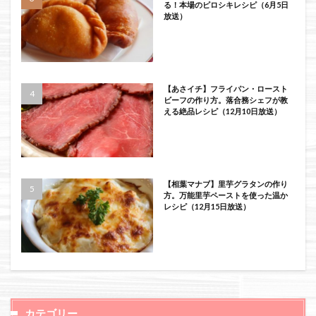
る！本場のピロシキレシピ（6月5日
放送）
【あさイチ】フライパン・ロースト
ビーフの作り方。落合務シェフが教
える絶品レシピ（12月10日放送）
【相葉マナブ】里芋グラタンの作り
方。万能里芋ペーストを使った温か
レシピ（12月15日放送）
カテゴリー