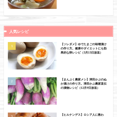
人気レシピ
【ソレダメ】ゆでたまごの味噌漬け
の作り方。健康やダイエットにも効
果的な卵レシピ（5月15日放送）
【まんぷく農家メシ】津田かぶのぬ
か漬けの作り方。津田かぶ農家直伝
の漬物レシピ（12月9日放送）
【ヒルナンデス】ロシア人に教わ