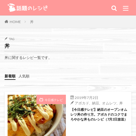
キーワード
丼
HOME
肉
野菜
魚
スープ
スイーツ
TAG
丼
TV番組
丼に関するレシピ一覧です。
Warning
: Use of undefined constant 番組 - assumed '番組' (this will
新着順
人気順
throw an Error in a future version of PHP) in
/home/xs111inc/wadai.info/public_html/wp-content/themes/the-
2019年7月2日
今日感テレビ
アボカド
,
納豆
,
オムレツ
,
丼
thor-child/searchform-refine.php
on line
41
【今日感テレビ】納豆のオープンオム
レツ丼の作り方。アボカドのコクでま
ろやかな丼ものレシピ（7月2日放送）