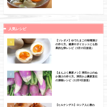
人気レシピ
【ソレダメ】ゆでたまごの味噌漬け
の作り方。健康やダイエットにも効
果的な卵レシピ（5月15日放送）
【まんぷく農家メシ】津田かぶのぬ
か漬けの作り方。津田かぶ農家直伝
の漬物レシピ（12月9日放送）
【ヒルナンデス】ロシア人に教わ