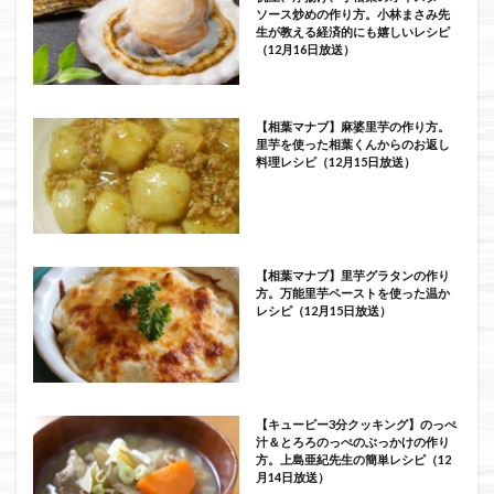
ソース炒めの作り方。小林まさみ先
生が教える経済的にも嬉しいレシピ
（12月16日放送）
【相葉マナブ】麻婆里芋の作り方。
里芋を使った相葉くんからのお返し
料理レシピ（12月15日放送）
【相葉マナブ】里芋グラタンの作り
方。万能里芋ペーストを使った温か
レシピ（12月15日放送）
【キューピー3分クッキング】のっぺ
汁＆とろろのっぺのぶっかけの作り
方。上島亜紀先生の簡単レシピ（12
月14日放送）