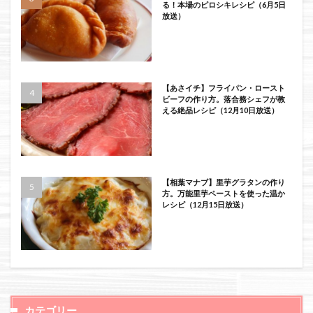
る！本場のピロシキレシピ（6月5日
放送）
【あさイチ】フライパン・ロースト
ビーフの作り方。落合務シェフが教
える絶品レシピ（12月10日放送）
【相葉マナブ】里芋グラタンの作り
方。万能里芋ペーストを使った温か
レシピ（12月15日放送）
カテゴリー