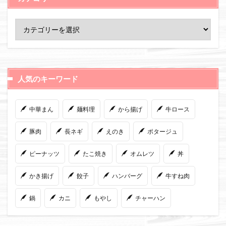
人気のキーワード
中華まん
麺料理
から揚げ
牛ロース
豚肉
長ネギ
えのき
ポタージュ
ピーナッツ
たこ焼き
オムレツ
丼
かき揚げ
餃子
ハンバーグ
牛すね肉
鍋
カニ
もやし
チャーハン