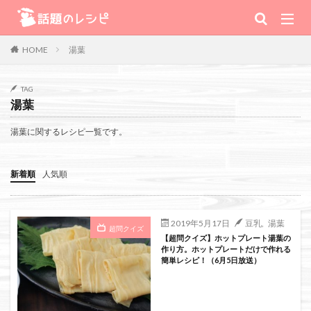
キーワード
湯葉
HOME
肉
野菜
魚
スープ
スイーツ
TAG
湯葉
TV番組
湯葉に関するレシピ一覧です。
Warning
: Use of undefined constant 番組 - assumed '番組' (this will
新着順
人気順
throw an Error in a future version of PHP) in
/home/xs111inc/wadai.info/public_html/wp-content/themes/the-
2019年5月17日
豆乳
,
湯葉
超問クイズ
【超問クイズ】ホットプレート湯葉の
thor-child/searchform-refine.php
on line
41
作り方。ホットプレートだけで作れる
簡単レシピ！（6月5日放送）