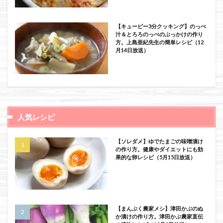
【キューピー3分クッキング】のっぺ
汁＆とろろのっぺのぶっかけの作り
方。上島亜紀先生の簡単レシピ（12
月14日放送）
人気レシピ
【ソレダメ】ゆでたまごの味噌漬け
の作り方。健康やダイエットにも効
果的な卵レシピ（5月15日放送）
【まんぷく農家メシ】津田かぶのぬ
か漬けの作り方。津田かぶ農家直伝