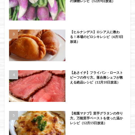
の漬物レシピ（12月9日放送）
【ヒルナンデス】ロシア人に教わ
る！本場のピロシキレシピ（6月5日
放送）
【あさイチ】フライパン・ロースト
ビーフの作り方。落合務シェフが教
える絶品レシピ（12月10日放送）
【相葉マナブ】里芋グラタンの作り
方。万能里芋ペーストを使った温か
レシピ（12月15日放送）