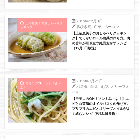
絞り込み検索
2019年12月3日
上沼恵美子のおしゃべりク
豚ひき肉
,
白菜
,
ベーコン
ッキング
【上沼恵美子のおしゃべりクッキン
グ】でっかいロール白菜の作り方。肉
の旨味が引き立つ絶品おかずレシピ
（12月3日放送）
2019年9月21日
モモコのOH！ソレ！み～
パスタ
,
白菜
,
えび
,
オリーブオ
よ！
イル
【モモコのOH！ソレ！み～よ！】エ
ビと白菜漬のオイルパスタの作り方。
プリプリのエビとオリーブオイルがよ
く絡むレシピ（9月21日放送）