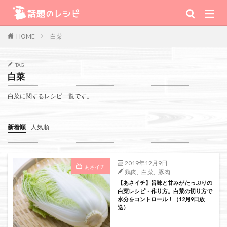
キーワード
白菜
HOME
肉
野菜
魚
スープ
スイーツ
TAG
白菜
TV番組
白菜に関するレシピ一覧です。
Warning
: Use of undefined constant 番組 - assumed '番組' (this will
新着順
人気順
throw an Error in a future version of PHP) in
/home/xs111inc/wadai.info/public_html/wp-content/themes/the-
2019年12月9日
あさイチ
鶏肉
,
白菜
,
豚肉
thor-child/searchform-refine.php
on line
41
【あさイチ】旨味と甘みがたっぷりの
白菜レシピ・作り方。白菜の切り方で
水分をコントロール！（12月9日放
送）