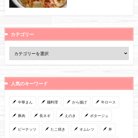
カテゴリー
人気のキーワード
中華まん
麺料理
から揚げ
牛ロース
豚肉
長ネギ
えのき
ポタージュ
ピーナッツ
たこ焼き
オムレツ
丼