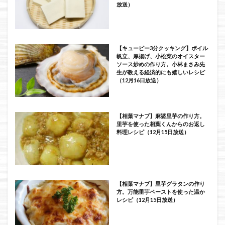
放送）
【キューピー3分クッキング】ボイル
帆立、厚揚げ、小松菜のオイスター
ソース炒めの作り方。小林まさみ先
生が教える経済的にも嬉しいレシピ
（12月16日放送）
【相葉マナブ】麻婆里芋の作り方。
里芋を使った相葉くんからのお返し
料理レシピ（12月15日放送）
【相葉マナブ】里芋グラタンの作り
方。万能里芋ペーストを使った温か
レシピ（12月15日放送）