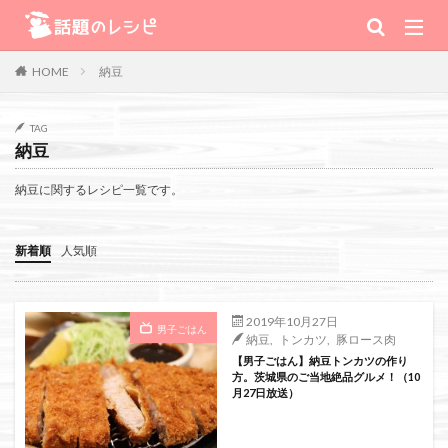
キーワード
納豆
HOME
肉
野菜
魚
スープ
スイーツ
TAG
納豆
TV番組
納豆に関するレシピ一覧です。
Warning
: Use of undefined constant 番組 - assumed '番組' (this will
新着順
人気順
throw an Error in a future version of PHP) in
/home/xs111inc/wadai.info/public_html/wp-content/themes/the-
2019年10月27日
男子ごはん
納豆
,
トンカツ
,
豚ロース肉
thor-child/searchform-refine.php
on line
41
【男子ごはん】納豆トンカツの作り
方。茨城県のご当地絶品グルメ！（10
月27日放送）