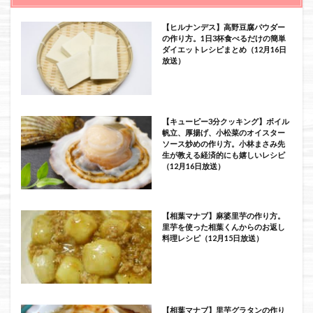
【ヒルナンデス】高野豆腐パウダー
の作り方。1日3杯食べるだけの簡単
ダイエットレシピまとめ（12月16日
放送）
【キューピー3分クッキング】ボイル
帆立、厚揚げ、小松菜のオイスター
ソース炒めの作り方。小林まさみ先
生が教える経済的にも嬉しいレシピ
（12月16日放送）
【相葉マナブ】麻婆里芋の作り方。
里芋を使った相葉くんからのお返し
料理レシピ（12月15日放送）
【相葉マナブ】里芋グラタンの作り