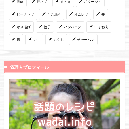
豚肉
長ネギ
えのき
ポタージュ
ピーナッツ
たこ焼き
オムレツ
丼
かき揚げ
餃子
ハンバーグ
牛すね肉
鍋
カニ
もやし
チャーハン
管理人プロフィール