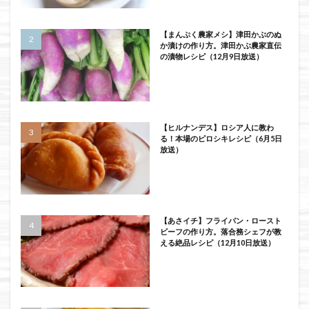
【まんぷく農家メシ】津田かぶのぬ
か漬けの作り方。津田かぶ農家直伝
の漬物レシピ（12月9日放送）
【ヒルナンデス】ロシア人に教わ
る！本場のピロシキレシピ（6月5日
放送）
【あさイチ】フライパン・ロースト
ビーフの作り方。落合務シェフが教
える絶品レシピ（12月10日放送）