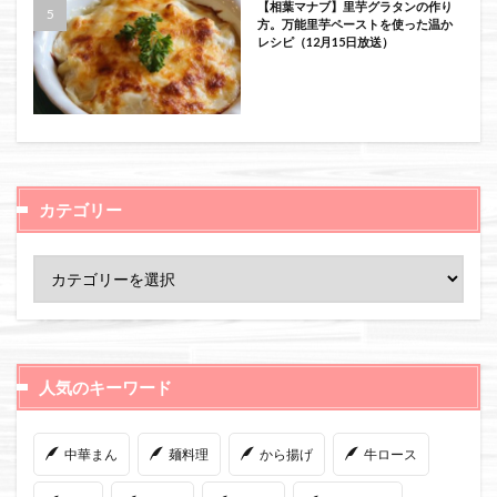
【相葉マナブ】里芋グラタンの作り
方。万能里芋ペーストを使った温か
レシピ（12月15日放送）
カテゴリー
人気のキーワード
中華まん
麺料理
から揚げ
牛ロース