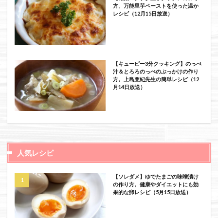
方。万能里芋ペーストを使った温か
レシピ（12月15日放送）
【キューピー3分クッキング】のっぺ
汁＆とろろのっぺのぶっかけの作り
方。上島亜紀先生の簡単レシピ（12
月14日放送）
人気レシピ
【ソレダメ】ゆでたまごの味噌漬け
の作り方。健康やダイエットにも効
果的な卵レシピ（5月15日放送）