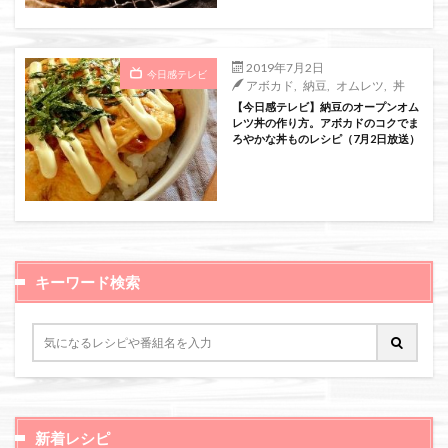
絞り込み検索
2019年7月2日
今日感テレビ
アボカド
,
納豆
,
オムレツ
,
丼
【今日感テレビ】納豆のオープンオム
レツ丼の作り方。アボカドのコクでま
ろやかな丼ものレシピ（7月2日放送）
キーワード検索
新着レシピ