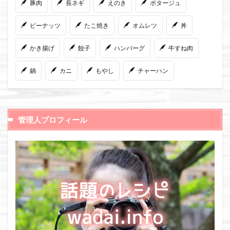
豚肉
長ネギ
えのき
ポタージュ
ピーナッツ
たこ焼き
オムレツ
丼
かき揚げ
餃子
ハンバーグ
牛すね肉
鍋
カニ
もやし
チャーハン
管理人プロフィール