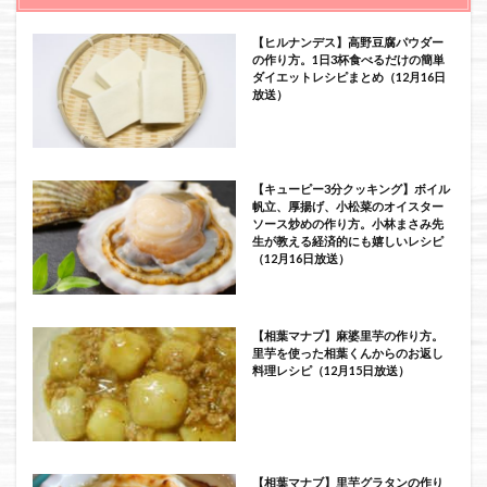
【ヒルナンデス】高野豆腐パウダー
の作り方。1日3杯食べるだけの簡単
ダイエットレシピまとめ（12月16日
放送）
【キューピー3分クッキング】ボイル
帆立、厚揚げ、小松菜のオイスター
ソース炒めの作り方。小林まさみ先
生が教える経済的にも嬉しいレシピ
（12月16日放送）
【相葉マナブ】麻婆里芋の作り方。
里芋を使った相葉くんからのお返し
料理レシピ（12月15日放送）
【相葉マナブ】里芋グラタンの作り