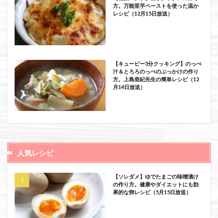
方。万能里芋ペーストを使った温か
レシピ（12月15日放送）
【キューピー3分クッキング】のっぺ
汁＆とろろのっぺのぶっかけの作り
方。上島亜紀先生の簡単レシピ（12
月14日放送）
人気レシピ
【ソレダメ】ゆでたまごの味噌漬け
の作り方。健康やダイエットにも効
果的な卵レシピ（5月15日放送）