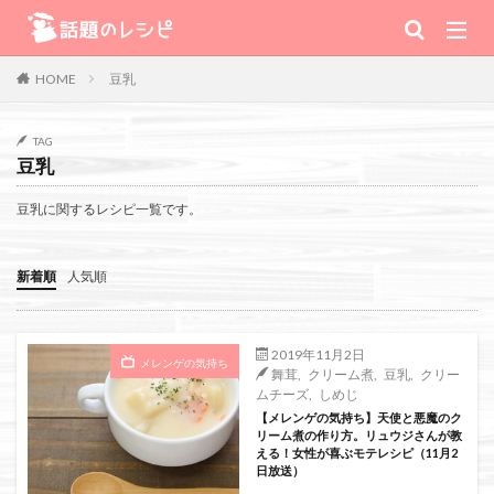
キーワード
豆乳
HOME
肉
野菜
魚
スープ
スイーツ
TAG
豆乳
TV番組
豆乳に関するレシピ一覧です。
Warning
: Use of undefined constant 番組 - assumed '番組' (this will
新着順
人気順
throw an Error in a future version of PHP) in
/home/xs111inc/wadai.info/public_html/wp-content/themes/the-
2019年11月2日
メレンゲの気持ち
舞茸
,
クリーム煮
,
豆乳
,
クリー
thor-child/searchform-refine.php
on line
41
ムチーズ
,
しめじ
【メレンゲの気持ち】天使と悪魔のク
リーム煮の作り方。リュウジさんが教
える！女性が喜ぶモテレシピ（11月2
日放送）