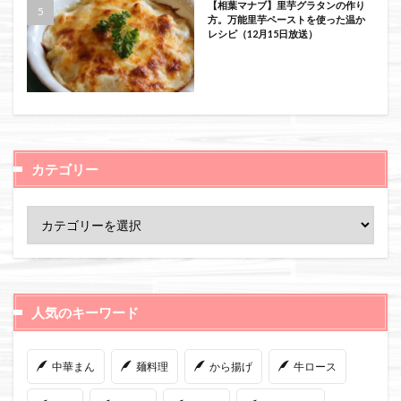
【相葉マナブ】里芋グラタンの作り
方。万能里芋ペーストを使った温か
レシピ（12月15日放送）
カテゴリー
人気のキーワード
中華まん
麺料理
から揚げ
牛ロース