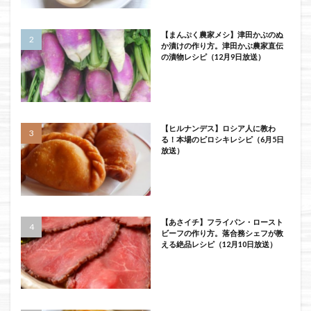
【まんぷく農家メシ】津田かぶのぬ
か漬けの作り方。津田かぶ農家直伝
の漬物レシピ（12月9日放送）
【ヒルナンデス】ロシア人に教わ
る！本場のピロシキレシピ（6月5日
放送）
【あさイチ】フライパン・ロースト
ビーフの作り方。落合務シェフが教
える絶品レシピ（12月10日放送）