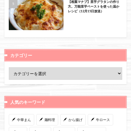
【相葉マナブ】里芋グラタンの作り
方。万能里芋ペーストを使った温か
レシピ（12月15日放送）
カテゴリー
人気のキーワード
中華まん
麺料理
から揚げ
牛ロース