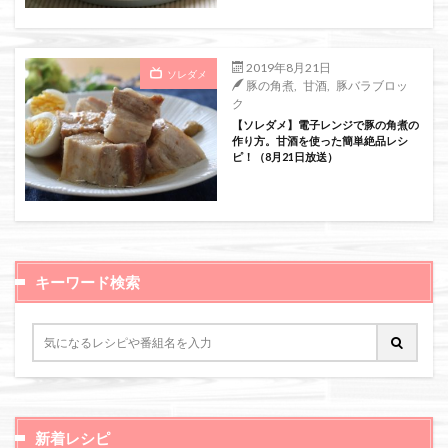
絞り込み検索
2019年8月21日
ソレダメ
豚の角煮
,
甘酒
,
豚バラブロッ
ク
【ソレダメ】電子レンジで豚の角煮の
作り方。甘酒を使った簡単絶品レシ
ピ！（8月21日放送）
キーワード検索
新着レシピ