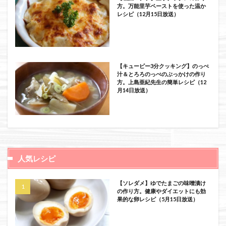
方。万能里芋ペーストを使った温か
レシピ（12月15日放送）
【キューピー3分クッキング】のっぺ
汁＆とろろのっぺのぶっかけの作り
方。上島亜紀先生の簡単レシピ（12
月14日放送）
人気レシピ
【ソレダメ】ゆでたまごの味噌漬け
の作り方。健康やダイエットにも効
果的な卵レシピ（5月15日放送）