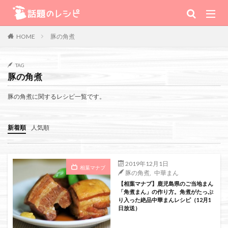
キーワード
豚の角煮
HOME
肉
野菜
魚
スープ
スイーツ
TAG
豚の角煮
TV番組
豚の角煮に関するレシピ一覧です。
Warning
: Use of undefined constant 番組 - assumed '番組' (this will
新着順
人気順
throw an Error in a future version of PHP) in
/home/xs111inc/wadai.info/public_html/wp-content/themes/the-
2019年12月1日
相葉マナブ
豚の角煮
,
中華まん
thor-child/searchform-refine.php
on line
41
【相葉マナブ】鹿児島県のご当地まん
「角煮まん」の作り方。角煮がたっぷ
り入った絶品中華まんレシピ（12月1
日放送）