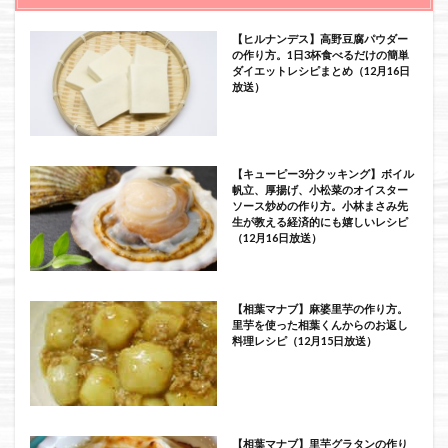
【ヒルナンデス】高野豆腐パウダー
の作り方。1日3杯食べるだけの簡単
ダイエットレシピまとめ（12月16日
放送）
【キューピー3分クッキング】ボイル
帆立、厚揚げ、小松菜のオイスター
ソース炒めの作り方。小林まさみ先
生が教える経済的にも嬉しいレシピ
（12月16日放送）
【相葉マナブ】麻婆里芋の作り方。
里芋を使った相葉くんからのお返し
料理レシピ（12月15日放送）
【相葉マナブ】里芋グラタンの作り