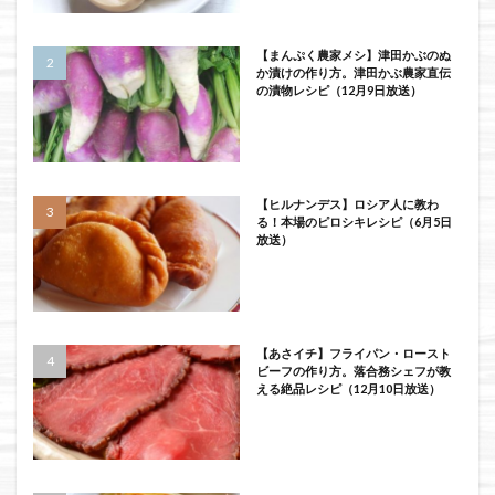
【まんぷく農家メシ】津田かぶのぬ
か漬けの作り方。津田かぶ農家直伝
の漬物レシピ（12月9日放送）
【ヒルナンデス】ロシア人に教わ
る！本場のピロシキレシピ（6月5日
放送）
【あさイチ】フライパン・ロースト
ビーフの作り方。落合務シェフが教
える絶品レシピ（12月10日放送）