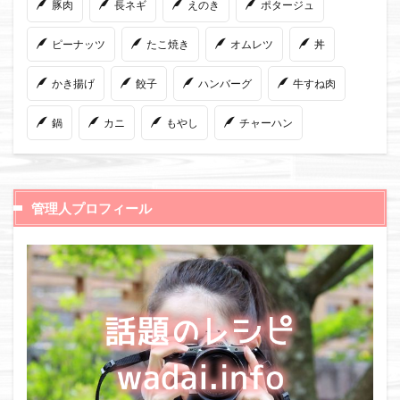
豚肉
長ネギ
えのき
ポタージュ
ピーナッツ
たこ焼き
オムレツ
丼
かき揚げ
餃子
ハンバーグ
牛すね肉
鍋
カニ
もやし
チャーハン
管理人プロフィール