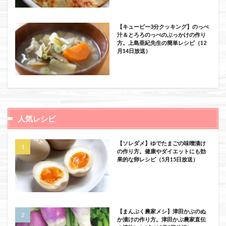
【キューピー3分クッキング】のっぺ
汁＆とろろのっぺのぶっかけの作り
方。上島亜紀先生の簡単レシピ（12
月14日放送）
人気レシピ
【ソレダメ】ゆでたまごの味噌漬け
の作り方。健康やダイエットにも効
果的な卵レシピ（5月15日放送）
【まんぷく農家メシ】津田かぶのぬ
か漬けの作り方。津田かぶ農家直伝