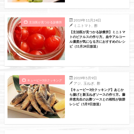
絞り込み検索
2019年11月24日
主治医が見つかる診療所
ミニトマト
,
酢
【主治医が見つかる診療所】ミニトマ
トのピクルスの作り方。血中アルコー
ル濃度が気になる方におすすめのレシ
ピ（11月24日放送）
2019年5月9日
キューピー3分クッキング
アジ
,
玉ねぎ
,
酢
【キューピー3分クッキング】あじか
ら揚げと新玉ねぎソースの作り方。藤
井恵先生のお酢ソースとの相性が抜群
レシピ（5月9日放送）