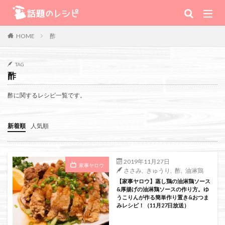
キーワード
酢
HOME
肉
野菜
魚
スープ
スイーツ
TAG
酢
TV番組
酢に関するレシピ一覧です。
Warning
: Use of undefined constant 番組 - assumed '番組' (this will
新着順
人気順
throw an Error in a future version of PHP) in
/home/xs111inc/wadai.info/public_html/wp-content/themes/the-
2019年11月27日
家事ヤロウ
ささみ
,
きゅうり
,
酢
,
油淋鶏
thor-child/searchform-refine.php
on line
41
【家事ヤロウ】蒸し鶏の油淋鶏ソース
&厚揚げの油淋鶏ソースの作り方。ゆ
うこりんが作る簡単作り置き&おつま
みレシピ！（11月27日放送）