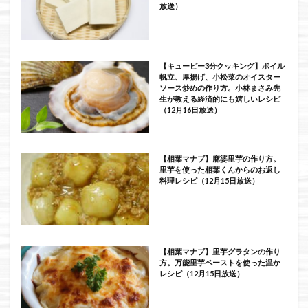
放送）
【キューピー3分クッキング】ボイル
帆立、厚揚げ、小松菜のオイスター
ソース炒めの作り方。小林まさみ先
生が教える経済的にも嬉しいレシピ
（12月16日放送）
【相葉マナブ】麻婆里芋の作り方。
里芋を使った相葉くんからのお返し
料理レシピ（12月15日放送）
【相葉マナブ】里芋グラタンの作り
方。万能里芋ペーストを使った温か
レシピ（12月15日放送）