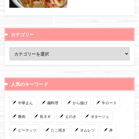
カテゴリー
人気のキーワード
中華まん
麺料理
から揚げ
牛ロース
豚肉
長ネギ
えのき
ポタージュ
ピーナッツ
たこ焼き
オムレツ
丼