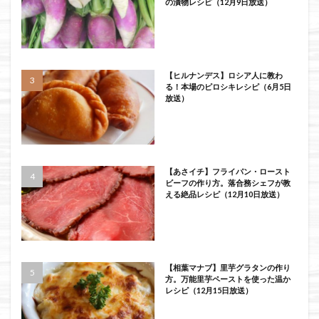
の漬物レシピ（12月9日放送）
【ヒルナンデス】ロシア人に教わ
る！本場のピロシキレシピ（6月5日
放送）
【あさイチ】フライパン・ロースト
ビーフの作り方。落合務シェフが教
える絶品レシピ（12月10日放送）
【相葉マナブ】里芋グラタンの作り
方。万能里芋ペーストを使った温か
レシピ（12月15日放送）