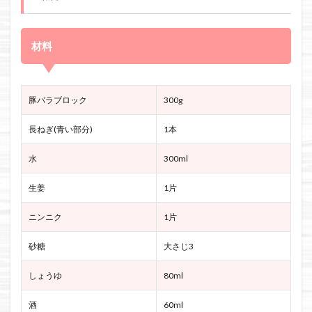
材料
豚バラブロック
300g
長ねぎ(青い部分)
1本
水
300ml
生姜
1片
ニンニク
1片
砂糖
大さじ3
しょうゆ
80ml
酒
60ml