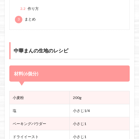
2.2
作り方
3
まとめ
中華まんの生地のレシピ
材料(6個分)
小麦粉
200g
塩
小さじ1/4
ベーキングパウダー
小さじ1
ドライイースト
小さじ1