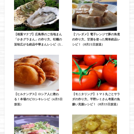
【相葉マナブ】広島県のご当地まん
【ソレダメ】電子レンジで豚の角煮
「かきグラまん」の作り方。牡蠣の
の作り方。甘酒を使った簡単絶品レ
旨味広がる絶品中華まんレシピ（12
シピ！（8月21日放送）
月1日放送）
【ヒルナンデス】ロシア人に教わ
【モニタリング】トマト丸ごとサラ
る！本場のピロシキレシピ（6月5日
ダの作り方。平野レミさん考案の魚
放送）
嫌い克服レシピ！（8月15日放送）