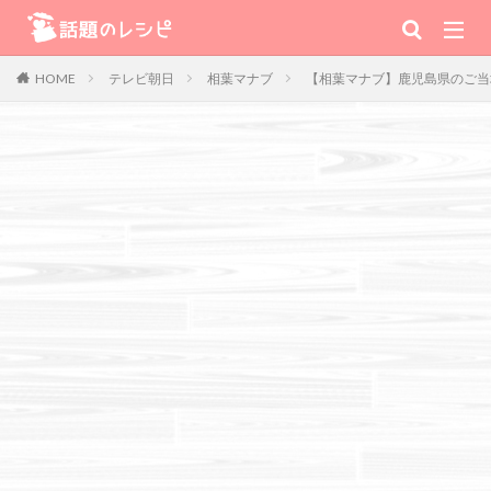
キーワード
テレビ朝日
相葉マナブ
【相葉マナブ】鹿児島県のご当
HOME
肉
野菜
魚
スープ
スイーツ
TV番組
Warning
: Use of undefined constant 番組 - assumed '番組' (this will
throw an Error in a future version of PHP) in
/home/xs111inc/wadai.info/public_html/wp-content/themes/the-
thor-child/searchform-refine.php
on line
41