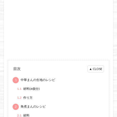
目次
1
中華まんの生地のレシピ
1.1
材料(6個分)
1.2
作り方
2
角煮まんのレシピ
2.1
材料