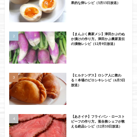
果的な卵レシピ（5月15日放送）
【まんぷく農家メシ】津田かぶのぬ
か漬けの作り方。津田かぶ農家直伝
の漬物レシピ（12月9日放送）
【ヒルナンデス】ロシア人に教わ
る！本場のピロシキレシピ（6月5日
放送）
【あさイチ】フライパン・ロースト
ビーフの作り方。落合務シェフが教
える絶品レシピ（12月10日放送）