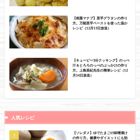
【相葉マナブ】里芋グラタンの作り
方。万能里芋ペーストを使った温か
レシピ（12月15日放送）
【キューピー3分クッキング】のっぺ
汁＆とろろのっぺのぶっかけの作り
方。上島亜紀先生の簡単レシピ（12
月14日放送）
人気レシピ
【ソレダメ】ゆでたまごの味噌漬け
の作り方。健康やダイエットにも効