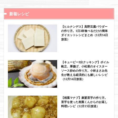
新着レシピ
【ヒルナンデス】高野豆腐パウダー
の作り方。1日3杯食べるだけの簡単
ダイエットレシピまとめ（12月16日
放送）
【キューピー3分クッキング】ボイル
帆立、厚揚げ、小松菜のオイスター
ソース炒めの作り方。小林まさみ先
生が教える経済的にも嬉しいレシピ
（12月16日放送）
【相葉マナブ】麻婆里芋の作り方。
里芋を使った相葉くんからのお返し
料理レシピ（12月15日放送）