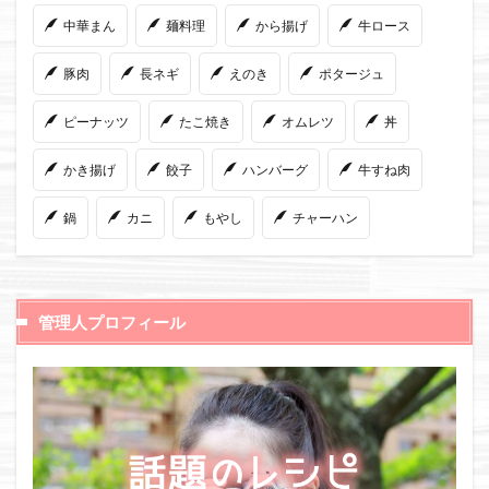
中華まん
麺料理
から揚げ
牛ロース
豚肉
長ネギ
えのき
ポタージュ
ピーナッツ
たこ焼き
オムレツ
丼
かき揚げ
餃子
ハンバーグ
牛すね肉
鍋
カニ
もやし
チャーハン
管理人プロフィール