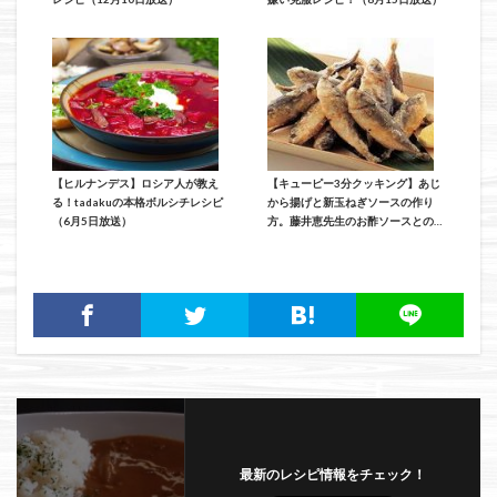
【ヒルナンデス】ロシア人が教え
【キューピー3分クッキング】あじ
る！tadakuの本格ボルシチレシピ
から揚げと新玉ねぎソースの作り
（6月5日放送）
方。藤井恵先生のお酢ソースとの相
性が抜群レシピ（5月9日放送）
最新のレシピ情報をチェック！