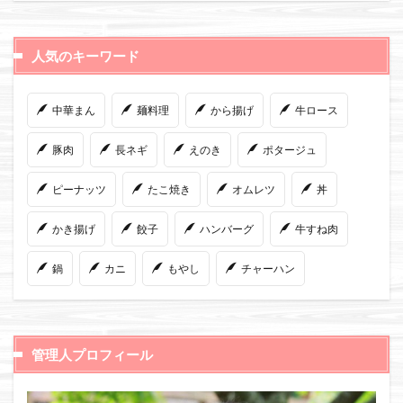
人気のキーワード
中華まん
麺料理
から揚げ
牛ロース
豚肉
長ネギ
えのき
ポタージュ
ピーナッツ
たこ焼き
オムレツ
丼
かき揚げ
餃子
ハンバーグ
牛すね肉
鍋
カニ
もやし
チャーハン
管理人プロフィール