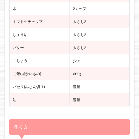
水
2カップ
トマトケチャップ
大さじ2
しょうゆ
大さじ2
バター
大さじ2
こしょう
少々
ご飯(温かいもの)
600g
パセリ(みじん切り)
適量
油
適量
作り方