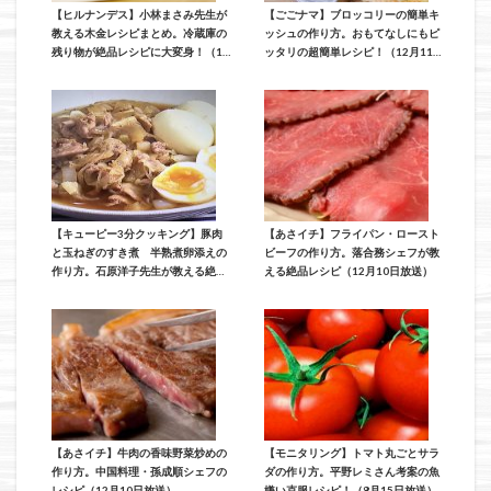
【ヒルナンデス】小林まさみ先生が
【ごごナマ】ブロッコリーの簡単キ
教える木金レシピまとめ。冷蔵庫の
ッシュの作り方。おもてなしにもピ
残り物が絶品レシピに大変身！（12
ッタリの超簡単レシピ！（12月11日
月12日放送）
放送）
【キューピー3分クッキング】豚肉
【あさイチ】フライパン・ロースト
と玉ねぎのすき煮 半熟煮卵添えの
ビーフの作り方。落合務シェフが教
作り方。石原洋子先生が教える絶品
える絶品レシピ（12月10日放送）
おかずレシピ（12月11日放送）
【あさイチ】牛肉の香味野菜炒めの
【モニタリング】トマト丸ごとサラ
作り方。中国料理・孫成順シェフの
ダの作り方。平野レミさん考案の魚
レシピ（12月10日放送）
嫌い克服レシピ！（8月15日放送）