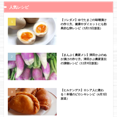
人気レシピ
【ソレダメ】ゆでたまごの味噌漬け
の作り方。健康やダイエットにも効
果的な卵レシピ（5月15日放送）
【まんぷく農家メシ】津田かぶのぬ
か漬けの作り方。津田かぶ農家直伝
の漬物レシピ（12月9日放送）
【ヒルナンデス】ロシア人に教わ
る！本場のピロシキレシピ（6月5日
放送）