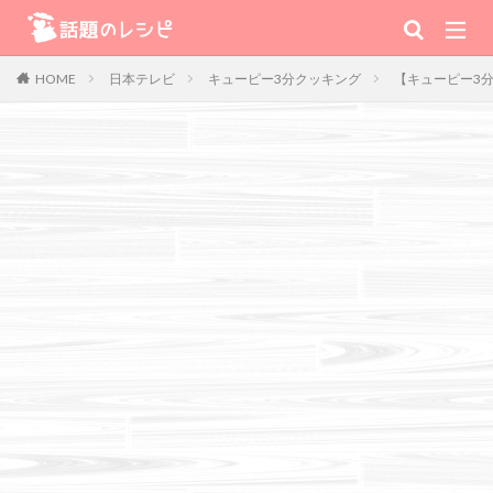
キーワード
日本テレビ
キューピー3分クッキング
【キューピー3
HOME
肉
野菜
魚
スープ
スイーツ
TV番組
Warning
: Use of undefined constant 番組 - assumed '番組' (this will
throw an Error in a future version of PHP) in
/home/xs111inc/wadai.info/public_html/wp-content/themes/the-
thor-child/searchform-refine.php
on line
41