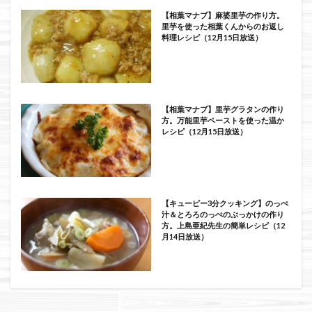
【相葉マナブ】麻婆里芋の作り方。
里芋を使った相葉くんからのお返し
料理レシピ（12月15日放送）
【相葉マナブ】里芋グラタンの作り
方。万能里芋ペーストを使った温か
レシピ（12月15日放送）
【キューピー3分クッキング】のっぺ
汁＆とろろのっぺのぶっかけの作り
方。上島亜紀先生の簡単レシピ（12
月14日放送）