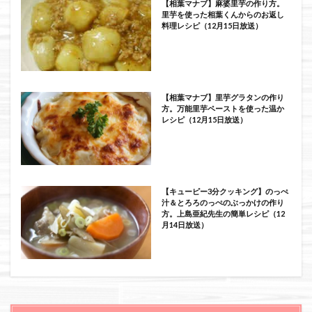
【相葉マナブ】麻婆里芋の作り方。
里芋を使った相葉くんからのお返し
料理レシピ（12月15日放送）
【相葉マナブ】里芋グラタンの作り
方。万能里芋ペーストを使った温か
レシピ（12月15日放送）
【キューピー3分クッキング】のっぺ
汁＆とろろのっぺのぶっかけの作り
方。上島亜紀先生の簡単レシピ（12
月14日放送）