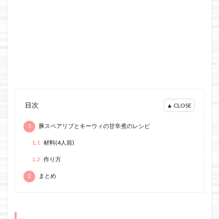
目次
1
豚スペアリブとキーウィの甘辛煮のレシピ
1.1
材料(4人前)
1.2
作り方
2
まとめ