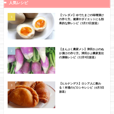
人気レシピ
【ソレダメ】ゆでたまごの味噌漬け
の作り方。健康やダイエットにも効
果的な卵レシピ（5月15日放送）
【まんぷく農家メシ】津田かぶのぬ
か漬けの作り方。津田かぶ農家直伝
の漬物レシピ（12月9日放送）
【ヒルナンデス】ロシア人に教わ
る！本場のピロシキレシピ（6月5日
放送）