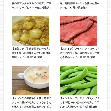
春の味プッタネスカの作り方。グリ
方。万能里芋ペーストを使った温か
ーンオリーブとトマト缶の相性が抜
レシピ（12月15日放送）
群のレシピ（11月2日放送）
【相葉マナブ】麻婆里芋の作り方。
【あさイチ】フライパン・ロースト
里芋を使った相葉くんからのお返し
ビーフの作り方。落合務シェフが教
料理レシピ（12月15日放送）
える絶品レシピ（12月10日放送）
【メレンゲの気持ち】天使と悪魔の
【ノンストップ】スナップえんどう
クリーム煮の作り方。リュウジさん
のネギ塩レモン炒めの作り方。クラ
が教える！女性が喜ぶモテレシピ
シルで人気のレシピ（5月8日放送）
（11月2日放送）