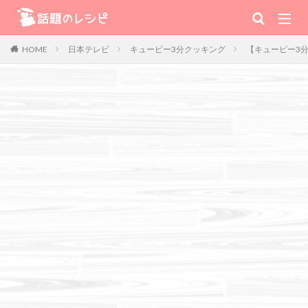
キーワード
日本テレビ
キューピー3分クッキング
【キューピー3
HOME
肉
野菜
魚
スープ
スイーツ
TV番組
Warning
: Use of undefined constant 番組 - assumed '番組' (this will
throw an Error in a future version of PHP) in
/home/xs111inc/wadai.info/public_html/wp-content/themes/the-
thor-child/searchform-refine.php
on line
41