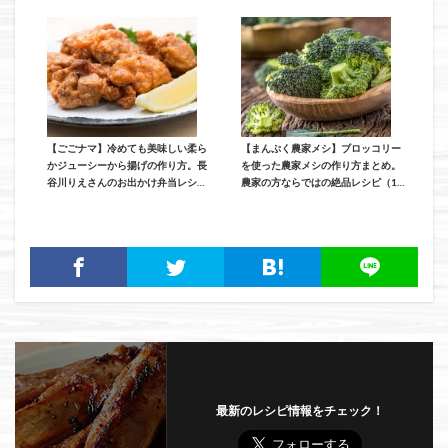
【ごごナマ】冷めても美味しい柔ら
【まんぷく農家メシ】ブロッコリー
かジューシーから揚げの作り方。長
を使った農家メシの作り方まとめ。
谷川りえさんのお出かけ弁当レシピ
農家の方ならではの絶品レシピ（11
（4月24日放送）
月20日放送）
最新のレシピ情報をチェック！