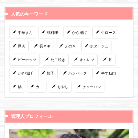
人気のキーワード
中華まん
麺料理
から揚げ
牛ロース
豚肉
長ネギ
えのき
ポタージュ
ピーナッツ
たこ焼き
オムレツ
丼
かき揚げ
餃子
ハンバーグ
牛すね肉
鍋
カニ
もやし
チャーハン
管理人プロフィール