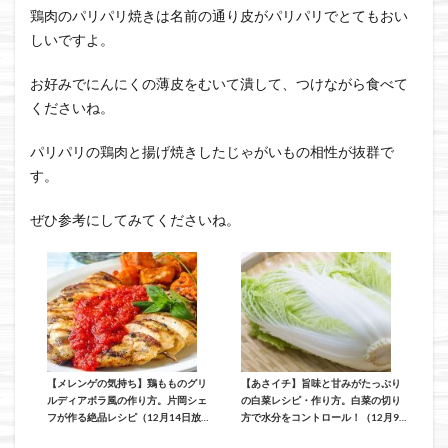
鶏肉のパリパリ焼きは名前の通り皮がパリパリでとてもおい
しいですよ。
お好みでにんにくの薄皮をむいて潰して、つけながら食べて
くださいね。
パリパリの鶏肉と揚げ焼きしたじゃがいもの相性が抜群で
す。
ぜひ参考にしてみてくださいね。
【メレンゲの気持ち】鶏もものグリ
【あさイチ】旨味と甘みがたっぷり
ルディアボラ風の作り方。片岡シェ
の白菜レシピ・作り方。白菜の切り
フが作る絶品レシピ（12月14日放
方で水分をコントロール！（12月9
送）
日放送）