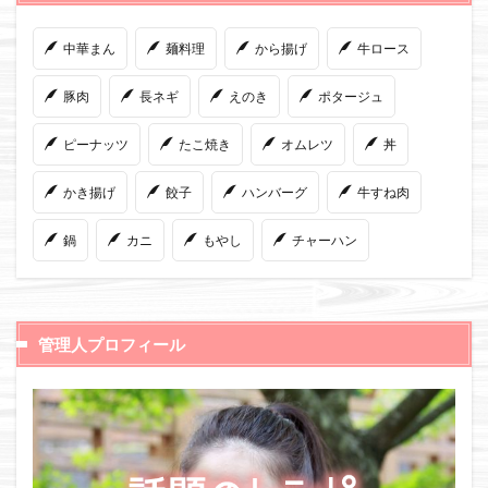
中華まん
麺料理
から揚げ
牛ロース
豚肉
長ネギ
えのき
ポタージュ
ピーナッツ
たこ焼き
オムレツ
丼
かき揚げ
餃子
ハンバーグ
牛すね肉
鍋
カニ
もやし
チャーハン
管理人プロフィール