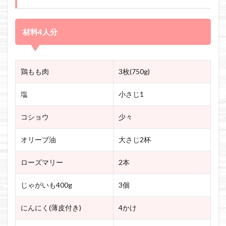
材料4人分
鶏もも肉
3枚(750g)
塩
小さじ1
コショウ
少々
オリーブ油
大さじ2杯
ローズマリー
2本
じゃがいも400g
3個
にんにく(薄皮付き)
4かけ