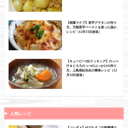
【相葉マナブ】里芋グラタンの作り
方。万能里芋ペーストを使った温か
レシピ（12月15日放送）
【キューピー3分クッキング】のっぺ
汁＆とろろのっぺのぶっかけの作り
方。上島亜紀先生の簡単レシピ（12
月14日放送）
人気レシピ
【ソレダメ】ゆでたまごの味噌漬け