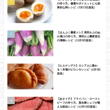
の作り方。健康やダイエットにも効
果的な卵レシピ（5月15日放送）
【まんぷく農家メシ】津田かぶのぬ
か漬けの作り方。津田かぶ農家直伝
の漬物レシピ（12月9日放送）
【ヒルナンデス】ロシア人に教わ
る！本場のピロシキレシピ（6月5日
放送）
【あさイチ】フライパン・ロースト
ビーフの作り方。落合務シェフが教
える絶品レシピ（12月10日放送）