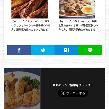
【キューピー3分クッキング】豚ス
【キューピー3分クッキング】豚肉
ペアリブとキーウィの甘辛煮の作り
と玉ねぎのすき煮 半熟煮卵添えの
方。藤井恵先生のガッツリだけどフ
作り方。石原洋子先生が教える絶品
ルーティなレシピ（5月10日放送）
おかずレシピ（12月11日放送）
最新のレシピ情報をチェック！