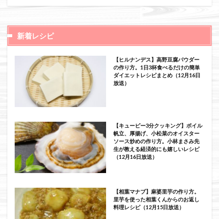
新着レシピ
【ヒルナンデス】高野豆腐パウダー
の作り方。1日3杯食べるだけの簡単
ダイエットレシピまとめ（12月16日
放送）
【キューピー3分クッキング】ボイル
帆立、厚揚げ、小松菜のオイスター
ソース炒めの作り方。小林まさみ先
生が教える経済的にも嬉しいレシピ
（12月16日放送）
【相葉マナブ】麻婆里芋の作り方。
里芋を使った相葉くんからのお返し
料理レシピ（12月15日放送）