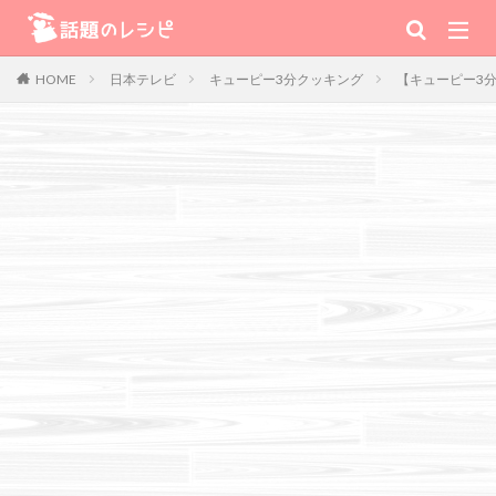
キーワード
日本テレビ
キューピー3分クッキング
【キューピー3
HOME
肉
野菜
魚
スープ
スイーツ
TV番組
Warning
: Use of undefined constant 番組 - assumed '番組' (this will
throw an Error in a future version of PHP) in
/home/xs111inc/wadai.info/public_html/wp-content/themes/the-
thor-child/searchform-refine.php
on line
41