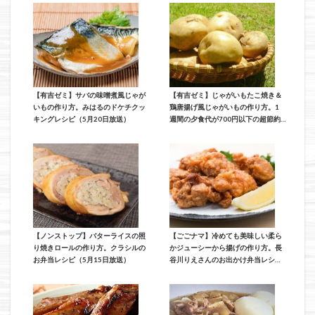
【有吉ゼミ】サバの味噌煮風じゃが
【有吉ゼミ】じゃがいもたこ焼き＆
いもの作り方。みはるのドケチクッ
鶏唐揚げ風じゃがいもの作り方。1
キングレシピ（5月20日放送）
週間の夕食代が700円以下の超節約
レシピ（5月20日放送）
【ノンストップ】バターライスの照
【ごごナマ】冷めても美味しい柔ら
り焼きロールの作り方。クラシルの
かジューシーから揚げの作り方。長
お弁当レシピ（5月15日放送）
谷川りえさんのお出かけ弁当レシピ
（4月24日放送）