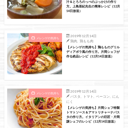
汁＆とろろのっぺのぶっかけの作り
方。上島亜紀先生の簡単レシピ（12月
14日放送）
2019年12月14日
メレンゲの気持ち
鶏肉
,
鶏もも肉
【メレンゲの気持ち】鶏もものグリル
ディアボラ風の作り方。片岡シェフが
作る絶品レシピ（12月14日放送）
2019年12月14日
メレンゲの気持ち
パスタ
,
トマト
,
ベーコン
,
にん
にく
【メレンゲの気持ち】片岡シェフ特製
トマトソース＆アマトリチャーナパス
タの作り方。イタリアンの巨匠・片岡
譲シェフのレシピ（12月14日放送）