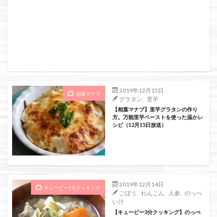
2019年12月15日
相葉マナブ
グラタン
,
里芋
【相葉マナブ】里芋グラタンの作り
方。万能里芋ペーストを使った温かレ
シピ（12月15日放送）
2019年12月14日
キューピー3分クッキング
ごぼう
,
れんこん
,
人参
,
のっぺ
い汁
【キューピー3分クッキング】のっぺ