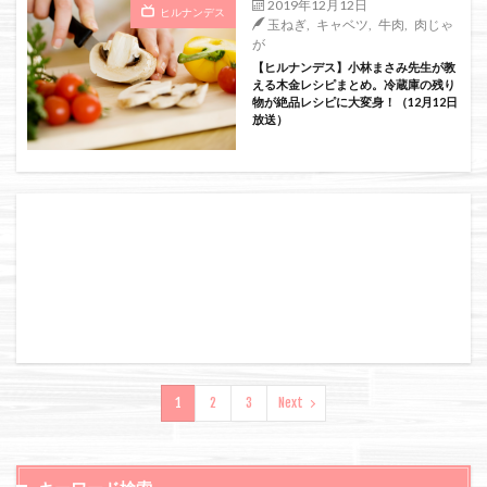
2019年12月12日
ヒルナンデス
玉ねぎ
,
キャベツ
,
牛肉
,
肉じゃ
が
【ヒルナンデス】小林まさみ先生が教
える木金レシピまとめ。冷蔵庫の残り
物が絶品レシピに大変身！（12月12日
放送）
1
2
3
Next