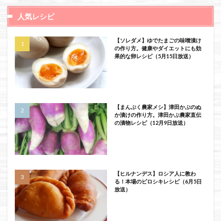
人気レシピ
【ソレダメ】ゆでたまごの味噌漬け
の作り方。健康やダイエットにも効
果的な卵レシピ（5月15日放送）
【まんぷく農家メシ】津田かぶのぬ
か漬けの作り方。津田かぶ農家直伝
の漬物レシピ（12月9日放送）
【ヒルナンデス】ロシア人に教わ
る！本場のピロシキレシピ（6月5日
放送）