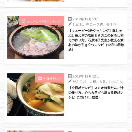
2019年12月13日
キューピー3分クッキング
しめじ
,
豚ロース肉
,
長ネギ
【キューピー3分クッキング】豚しゃ
ぶと長ねぎの塩鍋＆きのこのおろし和
えの作り方。石原洋子先生が教える素
材の味が引き立つレシピ（12月13日放
送）
2019年12月12日
今日感テレビ
だんご汁
,
大根
,
人参
,
れんこん
【今日感テレビ】スミオ特製だんご汁
の作り方。心もカラダも温まる絶品レ
シピ（12月12日放送）