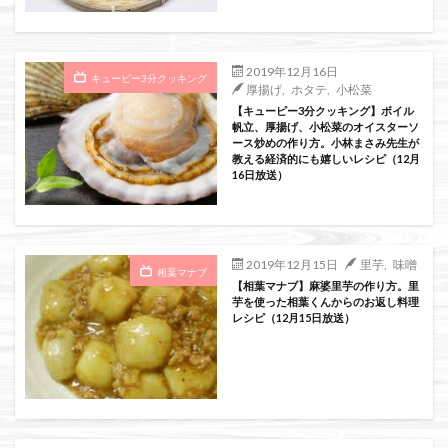
絞り込み検索
2019年12月16日
キューピー3分クッキング
厚揚げ
,
ホタテ
,
小松菜
【キューピー3分クッキング】ボイル
帆立、厚揚げ、小松菜のオイスターソ
ース炒めの作り方。小林まさみ先生が
教える経済的にも嬉しいレシピ（12月
16日放送）
2019年12月15日
里芋
,
味噌
相葉マナブ
【相葉マナブ】麻婆里芋の作り方。里
芋を使った相葉くんからのお返し料理
レシピ（12月15日放送）