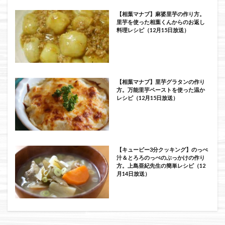
【相葉マナブ】麻婆里芋の作り方。
里芋を使った相葉くんからのお返し
料理レシピ（12月15日放送）
【相葉マナブ】里芋グラタンの作り
方。万能里芋ペーストを使った温か
レシピ（12月15日放送）
【キューピー3分クッキング】のっぺ
汁＆とろろのっぺのぶっかけの作り
方。上島亜紀先生の簡単レシピ（12
月14日放送）