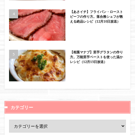
【あさイチ】フライパン・ロースト
ビーフの作り方。落合務シェフが教
える絶品レシピ（12月10日放送）
【相葉マナブ】里芋グラタンの作り
方。万能里芋ペーストを使った温か
レシピ（12月15日放送）
カテゴリー