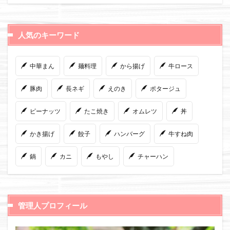
人気のキーワード
中華まん
麺料理
から揚げ
牛ロース
豚肉
長ネギ
えのき
ポタージュ
ピーナッツ
たこ焼き
オムレツ
丼
かき揚げ
餃子
ハンバーグ
牛すね肉
鍋
カニ
もやし
チャーハン
管理人プロフィール