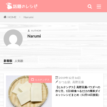
キーワード
Narumi
HOME
肉
野菜
魚
スープ
スイーツ
AUTHOR
Narumi
TV番組
Warning
: Use of undefined constant 番組 - assumed '番組' (this will
新着順
人気順
throw an Error in a future version of PHP) in
/home/xs111inc/wadai.info/public_html/wp-content/themes/the-
2019年12月16日
ヒルナンデス
かつお節
,
高野豆腐
thor-child/searchform-refine.php
on line
41
【ヒルナンデス】高野豆腐パウダーの
作り方。1日3杯食べるだけの簡単ダイ
エットレシピまとめ（12月16日放送）