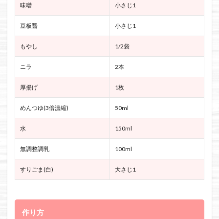
味噌
小さじ1
豆板醤
小さじ1
もやし
1/2袋
ニラ
2本
厚揚げ
1枚
めんつゆ(3倍濃縮)
50ml
水
150ml
無調整調乳
100ml
すりごま(白)
大さじ1
作り方