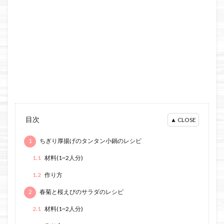
目次
1
ちぎり厚揚げのタンタン小鍋のレシピ
1.1
材料(1~2人分)
1.2
作り方
2
春菊と桜えびのサラダのレシピ
2.1
材料(1~2人分)