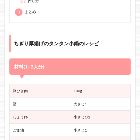
2.2
作り方
3
まとめ
ちぎり厚揚げのタンタン小鍋のレシピ
材料(1~2人分)
豚ひき肉
100g
酒
大さじ1
しょうゆ
小さじ1/2
ごま油
小さじ1