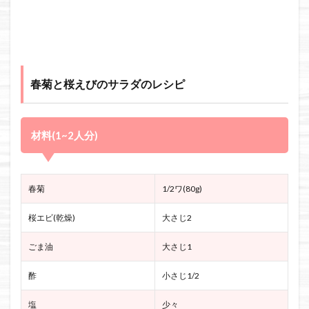
春菊と桜えびのサラダのレシピ
材料(1~2人分)
春菊
1/2ワ(80g)
桜エビ(乾燥)
大さじ2
ごま油
大さじ1
酢
小さじ1/2
塩
少々