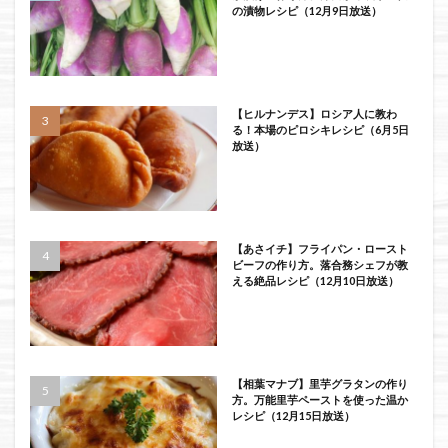
の漬物レシピ（12月9日放送）
【ヒルナンデス】ロシア人に教わ
る！本場のピロシキレシピ（6月5日
放送）
【あさイチ】フライパン・ロースト
ビーフの作り方。落合務シェフが教
える絶品レシピ（12月10日放送）
【相葉マナブ】里芋グラタンの作り
方。万能里芋ペーストを使った温か
レシピ（12月15日放送）