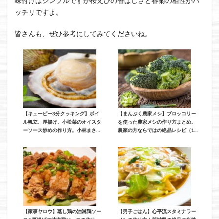
味付けはシンプルですが桜えびの香ばしさと春菊の相性がバ
ッチリですよ。
皆さんも、ぜひ参考にしてみてくださいね。
【キューピー3分クッキング】ボイ
【まんぷく農家メシ】ブロッコリー
ル帆立、厚揚げ、小松菜のオイスタ
を使った農家メシの作り方まとめ。
ーソース炒めの作り方。小林まさみ
農家の方ならではの絶品レシピ（11
先生が教える経済的にも嬉しいレシ
月20日放送）
ピ（12月16日放送）
【家事ヤロウ】蒸し鶏の油淋鶏ソー
【男子ごはん】心平流スタミナラー