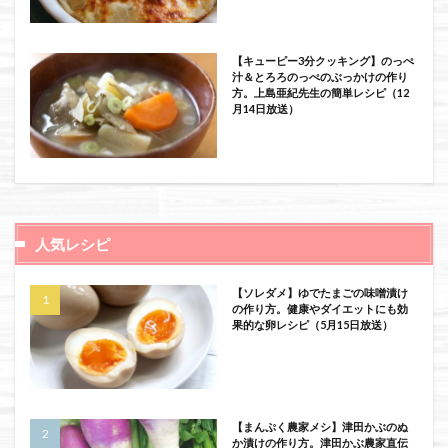
【キューピー3分クッキング】のっぺ
汁＆とろろのっぺのぶっかけの作り
方。上島亜紀先生の簡単レシピ（12
月14日放送）
人気レシピ
【ソレダメ】ゆでたまごの味噌漬け
の作り方。健康やダイエットにも効
果的な卵レシピ（5月15日放送）
【まんぷく農家メシ】津田かぶのぬ
か漬けの作り方。津田かぶ農家直伝