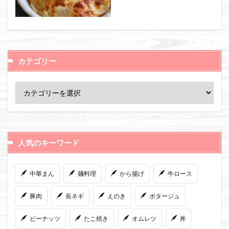
カテゴリー
人気のキーワード
中華まん
麺料理
から揚げ
牛ロース
豚肉
長ネギ
えのき
ポタージュ
ピーナッツ
たこ焼き
オムレツ
丼