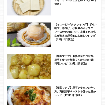
ダイエットレシピまとめ（12月16日
放送）
【キューピー3分クッキング】ボイル
帆立、厚揚げ、小松菜のオイスター
ソース炒めの作り方。小林まさみ先
生が教える経済的にも嬉しいレシピ
（12月16日放送）
【相葉マナブ】麻婆里芋の作り方。
里芋を使った相葉くんからのお返し
料理レシピ（12月15日放送）
【相葉マナブ】里芋グラタンの作り
方。万能里芋ペーストを使った温か
レシピ（12月15日放送）