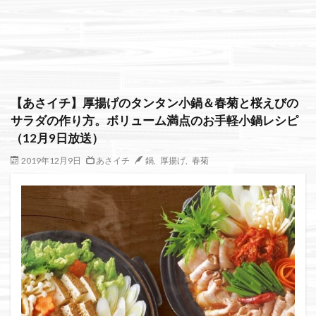
絞り込み検索
【あさイチ】厚揚げのタンタン小鍋＆春菊と桜えびの
サラダの作り方。ボリューム満点のお手軽小鍋レシピ
（12月9日放送）
2019年12月9日
あさイチ
鍋
,
厚揚げ
,
春菊