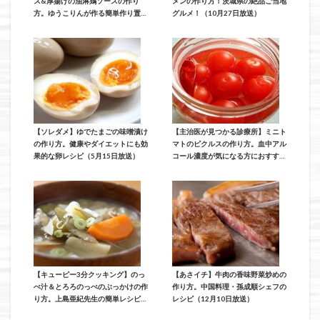
ス&厚揚げの油淋鶏ソースの作り
メンの作り方！茨城県の絶品ご当地
方。ゆうこりんが作る簡単作り置き
グルメ！（10月27日放送）
&おつまみレシピ！（11月27日放
送）
【ソレダメ】ゆでたまごの味噌漬け
【主治医が見つかる診療所】ミニト
の作り方。健康やダイエットにも効
マトのピクルスの作り方。血中アル
果的な卵レシピ（5月15日放送）
コール濃度が気になる方におすすめ
のレシピ（11月24日放送）
【キューピー3分クッキング】のっ
【あさイチ】牛肉の香味野菜炒めの
ぺ汁＆とろろのっぺのぶっかけの作
作り方。中国料理・孫成順シェフの
り方。上島亜紀先生の簡単レシピ
レシピ（12月10日放送）
（12月14日放送）