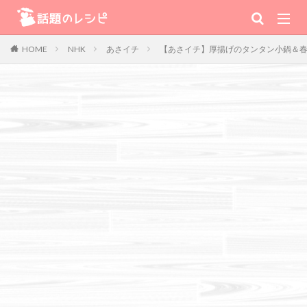
キーワード
NHK
あさイチ
【あさイチ】厚揚げのタンタン小鍋＆春
HOME
肉
野菜
魚
スープ
スイーツ
TV番組
Warning
: Use of undefined constant 番組 - assumed '番組' (this will
throw an Error in a future version of PHP) in
/home/xs111inc/wadai.info/public_html/wp-content/themes/the-
thor-child/searchform-refine.php
on line
41